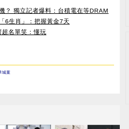
機？ 獨立記者爆料：台積電在等DRAM
「6生肖」：把握黃金7天
賣超名單笑：懂玩
華城案