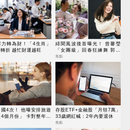
壓力轉為財！「4生肖」
緋聞風波後首曝光！ 曾馨瑩
轉折 越忙財運越旺
「女團級」回春狂練舞 郭董
獨自公園散步
焦點
國4次！ 他曝安排旅遊
存股ETF+金融股「月領7萬」
4個月份」 卡對整年活
33歲網紅喊：2年內要退休
待中
焦點