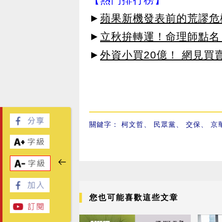
►
蘋果新機發表前的荒謬危
►
立秋拚轉運！命理師點名
►
外資小買20億！ 網見買
關鍵字：
柯文哲
、
民眾黨
、
交保
、
京
您也可能喜歡這些文章