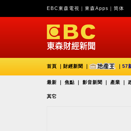
EBC東森電視
｜
東森Apps
｜
简体
首頁
財經新聞
57
最新
焦點
影音新聞
產業
其它