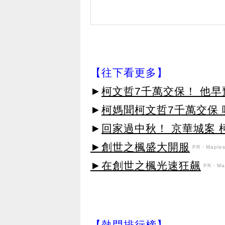
【往下看更多】
►
柯文哲7千萬交保！ 他
►
柯媽聞柯文哲7千萬交保
►
回家過中秋！ 京華城案 
►創世之楓盛大開服
PR・Maplest
►在創世之楓光速狂飆
PR・Map
【熱門排行榜】