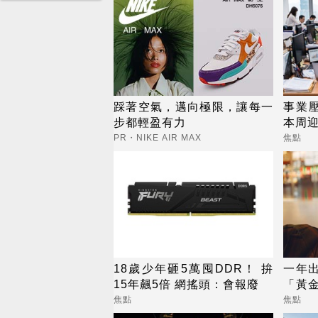
踩著空氣，邁向極限，讓每一
事業
步都輕盈有力
本周迎
PR・NIKE AIR MAX
焦點
18歲少年砸5萬囤DDR！ 拚
一年出
15年飆5倍 網搖頭：會報廢
「黃金
在期
焦點
焦點