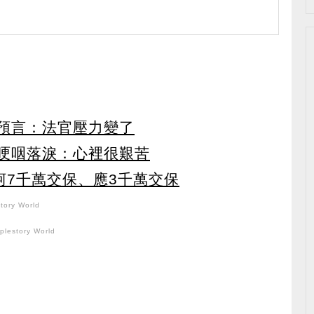
早預言：法官壓力變了
 哽咽落淚：心裡很艱苦
柯7千萬交保、應3千萬交保
ory World
lestory World