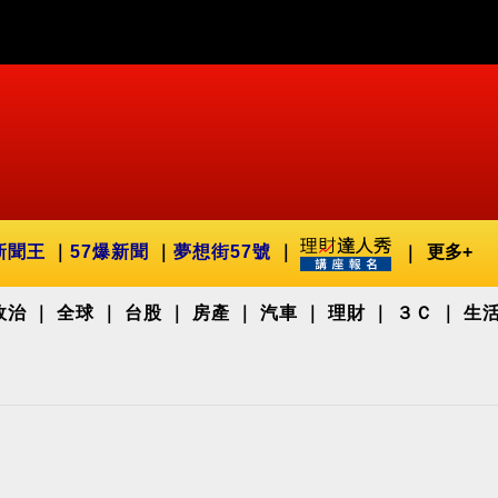
新聞王
57爆新聞
夢想街57號
更多+
政治
全球
台股
房產
汽車
理財
３Ｃ
生