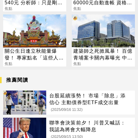
540元 分析師：只是剛開
60000元自動進帳 資格一
始
焦點
次看
焦點
關公生日逢立秋能量爆
建築師之死掀風暴！ 百億
發！ 專家點名「這些人」
青埔案卡關內幕曝光 中
別亂拜
焦點
央、地方互踢皮球
焦點
推薦閱讀
台股延續漲勢！ 市場「除息」添
信心 主動債券型ETF成交出量
(2025/09/16 11:32)
聯準會決策前夕！ 川普又喊話：
我認為將會大幅降息
(2025/09/15 13:50)