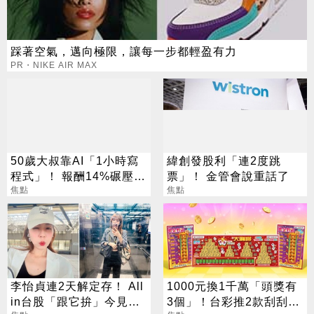
踩著空氣，邁向極限，讓每一步都輕盈有力
PR・NIKE AIR MAX
50歲大叔靠AI「1小時寫
緯創發股利「連2度跳
程式」！ 報酬14%碾壓標
票」！ 金管會說重話了
普 直接辭職去炒股
焦點
焦點
李怡貞連2天解定存！ All
1000元換1千萬「頭獎有
in台股「跟它拚」今見暴
3個」！台彩推2款刮刮樂