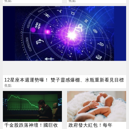
漲笑：乖乖上班
焦點
總獎金逾33億
焦點
12星座本週運勢曝！ 雙子靈感爆棚、水瓶重新看見目標
焦點
千金股跌落神壇！國巨收
政府發大紅包！每年