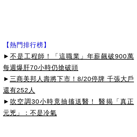
【熱門排行榜】
►
不是工程師！「這職業」年薪飆破900萬
每週爆肝70小時仍搶破頭
►
三商美邦人壽將下市！8/20停牌 千張大戶
還有252人
►
吹空調30小時竟抽搐送醫！ 醫揭「真正
元兇」：不是冷氣