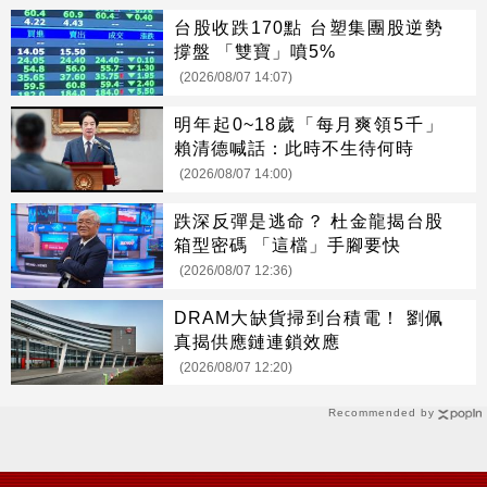
台股收跌170點 台塑集團股逆勢
撐盤 「雙寶」噴5%
(2026/08/07 14:07)
明年起0~18歲「每月爽領5千」
賴清德喊話：此時不生待何時
(2026/08/07 14:00)
跌深反彈是逃命？ 杜金龍揭台股
箱型密碼 「這檔」手腳要快
(2026/08/07 12:36)
DRAM大缺貨掃到台積電！ 劉佩
真揭供應鏈連鎖效應
(2026/08/07 12:20)
Recommended by