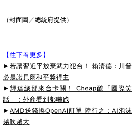
（封面圖／總統府提供）
【往下看更多】
►
若讓習近平放棄武力犯台！ 賴清德：川普
必是諾貝爾和平獎得主
►
輝達總部來台卡關！ Cheap酸「國際笑
話」：外商看到都嚇跑
►
AMD送錢換OpenAI訂單 陸行之：AI泡沫
越吹越大