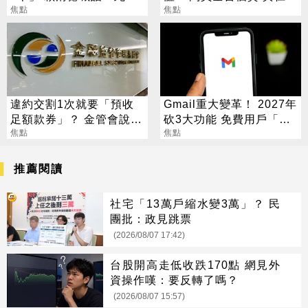
不生待何時
焦點
勳、張麗善也受害
焦點
違約交割1次就要「預收
Gmail重大變革！ 2027年
足額款券」？ 金管會說話
砍3大功能 免費用戶「這
了
焦點
好康」不能用了
焦點
推薦閱讀
社宅「13萬戶縮水變3萬」？ 民
團批：政見跳票
(2026/08/07 17:42)
台股開高走低收跌170點 網見外
資操作嘆：要反轉了嗎？
(2026/08/07 15:57)