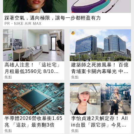
踩著空氣，邁向極限，讓每一步都輕盈有力
PR・NIKE AIR MAX
高雄人注意！ 「這社宅」
建築師之死掀風暴！ 百億
月租最低3590元 8/10起
青埔案卡關內幕曝光 中
放申請
焦點
央、地方互踢皮球
焦點
半導體2026營收暴衝1.65
李怡貞連2天解定存！ All
兆 「這款」最夯翻3倍
in台股「跟它拚」今見暴
焦點
漲笑：乖乖上班
焦點