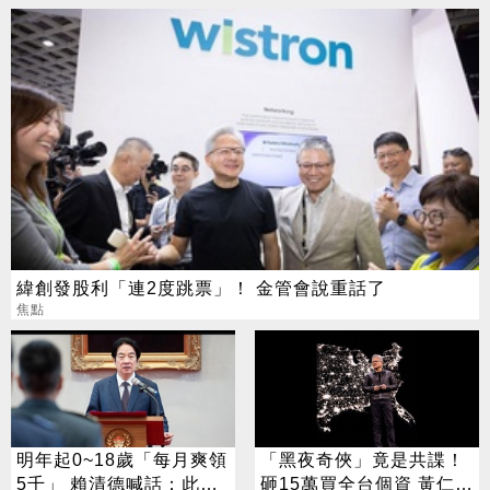
緯創發股利「連2度跳票」！ 金管會說重話了
焦點
明年起0~18歲「每月爽領
「黑夜奇俠」竟是共諜！
5千」 賴清德喊話：此時
砸15萬買全台個資 黃仁