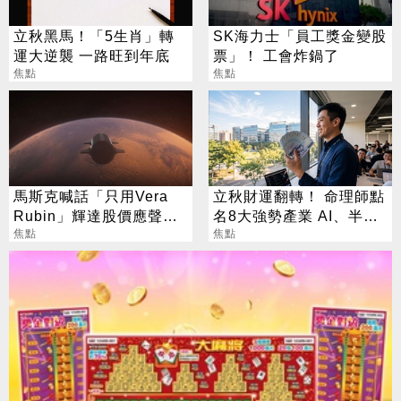
立秋黑馬！「5生肖」轉
SK海力士「員工獎金變股
運大逆襲 一路旺到年底
票」！ 工會炸鍋了
焦點
焦點
馬斯克喊話「只用Vera
立秋財運翻轉！ 命理師點
Rubin」輝達股價應聲勁
名8大強勢產業 AI、半導
揚
焦點
體成最強黑馬
焦點