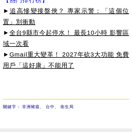
►
追高慘變接盤俠？ 專家示警：「這個位
置」別衝動
►
全台9縣市今起停水！ 最長10小時 影響區
域一次看
►
Gmail重大變革！ 2027年砍3大功能 免費
用戶「這好康」不能用了
關鍵字：
非洲豬瘟
、
台中
、
衛生局