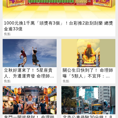
1000元換1千萬「頭獎有3個」！台彩推2款刮刮樂 總獎
金逾33億
焦點
立秋好運來了！ 5星座貴
關公生日快到了！ 命理師
人、升遷運齊發 命理師：
曝「5類人」不宜拜：求
把握黃金轉運期
焦點
偏財、做這些事反招禍
焦點
鬼門一開就發財！ 命理師
北市公車停駛30分鐘！ 8