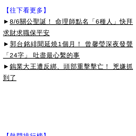
【往下看更多】
►
8/6關公聖誕！ 命理師點名「6種人」快拜
求財求職保平安
►
郭台銘緋聞延燒1個月！ 曾馨瑩深夜發聲
「24字」 吐盡最心繫的事
►
鎢業大王遭反綁、頭部重擊擊亡！ 兇嫌抓
到了
【熱門排行榜】