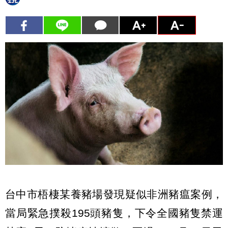
台中市梧棲某養豬場發現疑似非洲豬瘟案例，
當局緊急撲殺195頭豬隻，下令全國豬隻禁運