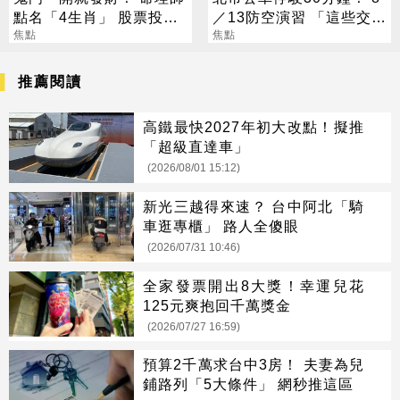
點名「4生肖」 股票投資
／13防空演習 「這些交通
大翻身
焦點
工具」全面管制
焦點
推薦閱讀
高鐵最快2027年初大改點！擬推
「超級直達車」
(2026/08/01 15:12)
新光三越得來速？ 台中阿北「騎
車逛專櫃」 路人全傻眼
(2026/07/31 10:46)
全家發票開出8大獎！幸運兒花
125元爽抱回千萬獎金
(2026/07/27 16:59)
預算2千萬求台中3房！ 夫妻為兒
鋪路列「5大條件」 網秒推這區