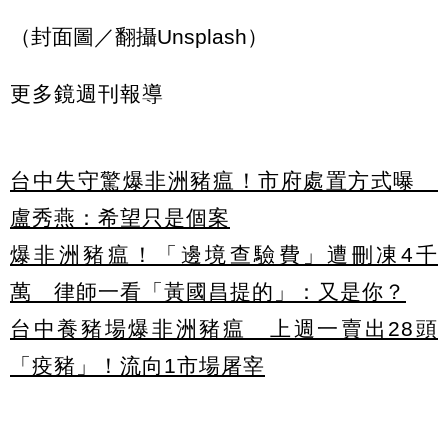
（封面圖／翻攝Unsplash）
更多鏡週刊報導
台中失守驚爆非洲豬瘟！市府處置方式曝
盧秀燕：希望只是個案
爆非洲豬瘟！「邊境查驗費」遭刪凍4千
萬 律師一看「黃國昌提的」：又是你？
台中養豬場爆非洲豬瘟 上週一賣出28頭
「疫豬」！流向1市場屠宰