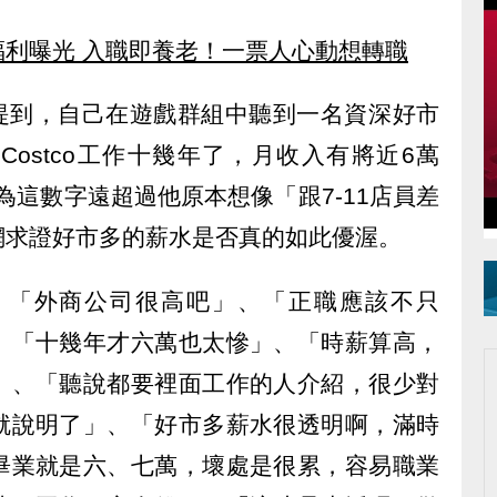
福利曝光 入職即養老！一票人心動想轉職
提到，自己在遊戲群組中聽到一名資深好市
ostco工作十幾年了，月收入有將近6萬
為這數字遠超過他原本想像「跟7-11店員差
網求證好市多的薪水是否真的如此優渥。
，「外商公司很高吧」、「正職應該不只
、「十幾年才六萬也太慘」、「時薪算高，
」、「聽說都要裡面工作的人介紹，很少對
就說明了」、「好市多薪水很透明啊，滿時
畢業就是六、七萬，壞處是很累，容易職業