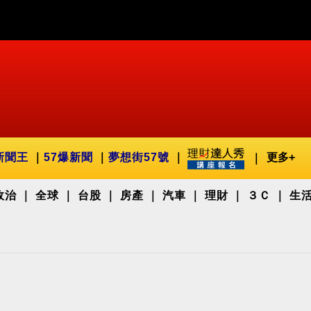
新聞王
57爆新聞
夢想街57號
更多+
政治
全球
台股
房產
汽車
理財
３Ｃ
生