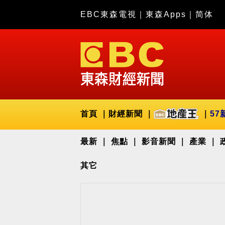
EBC東森電視
｜
東森Apps
｜
简体
首頁
財經新聞
57
最新
焦點
影音新聞
產業
其它