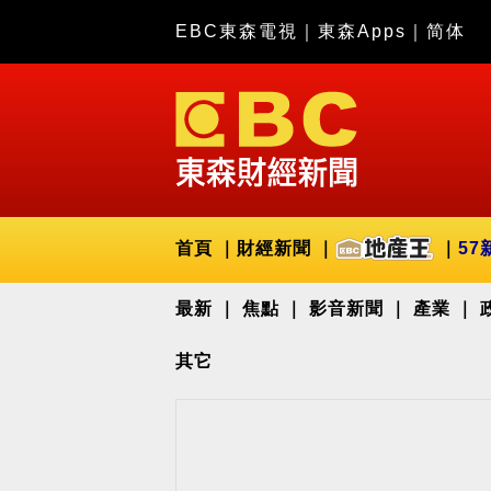
EBC東森電視
｜
東森Apps
｜
简体
首頁
財經新聞
57
最新
焦點
影音新聞
產業
其它