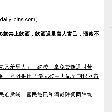
。
ily.joins.com）
18歲禁止飲酒，飲酒過量害人害己，酒後不
氣又羞辱人」 網酸：拿免費錢還叫苦
蚓 意外掘出「最完整中世紀早期銀器寶
民進黨嘆：國民黨已和獨裁陣營同陣線