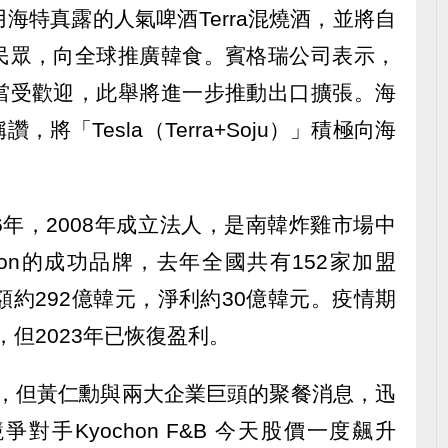
海特真露的人氣啤酒Terra混燒酒，並將自
民眾，向全球推廣韓食。賓格瑞公司表示，
當受歡迎，此舉將進一步推動出口擴張。海
將「Tesla（Terra+Soju）」積極向海
於2006年，2008年成立法人，是南韓炸雞市場中
chon的成功品牌，去年全國共有152家加盟
額約292億韓元，淨利約30億韓元。疫情期
，但2023年已恢復盈利。
n未上市，但黃仁勳與兩大企業巨頭的聚餐消息，迅
手Kyochon F&B 今天股價一度飆升