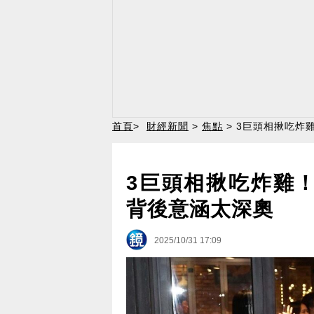
首頁
>
財經新聞
>
焦點
> 3巨頭相揪吃炸
3巨頭相揪吃炸雞
背後意涵太深奧
2025/10/31 17:09