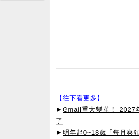
【往下看更多】
►
Gmail重大變革！ 20
了
►
明年起0~18歲「每月爽