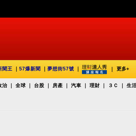
新聞王
57爆新聞
夢想街57號
更多+
政治
全球
台股
房產
汽車
理財
３Ｃ
生