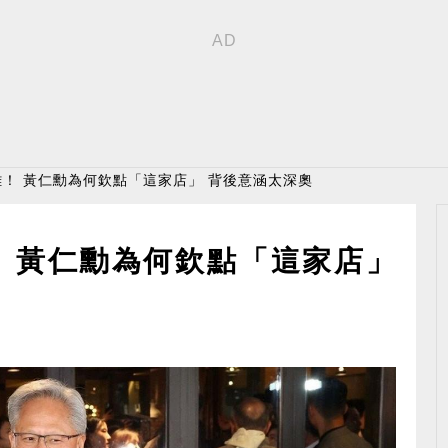
雞！ 黃仁勳為何欽點「這家店」 背後意涵太深奧
！ 黃仁勳為何欽點「這家店」