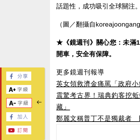
話題性，成功吸引全球關注
（圖／翻攝自koreajoongangda
★《鏡週刊》關心您：未滿
開車，安全有保障。
更多鏡週刊報導
英女領救濟金痛罵「政府小
震驚考古界！瑞典釣客挖蚯
藏」
鄭麗文稱普丁不是獨裁者 