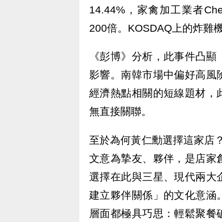
14.44%，家禽加工業者C
200倍。KOSDAQ上的炸雞
《彭博》分析，此事件凸顯
影響。南韓市場中偏好高風
經濟熱點相關的短線題材，
無直接關聯。
至於為何黃仁勳選擇這家店
文意為摯友、夥伴，是店家
選擇在此與三星、現代兩大
建立夥伴關係」的文化意涵
層面都極具巧思：輕鬆聚餐