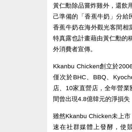
黃仁勳除品嘗炸雞外，還飲用
己準備的「香蕉牛奶」分給
香蕉牛奶在海外觀光客間相
特真露也計畫藉由黃仁勳的稱讚，
外消費者宣傳。
Kkanbu Chicken創立
僅次於BHC、BBQ、Kyo
店、10家直營店，全年營業
間曾出現4.8億韓元的淨損失
雖然Kkanbu Chicke
速在社群媒體上發酵，使競爭對