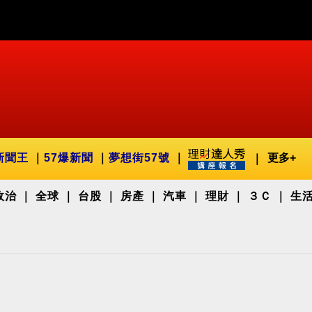
新聞王
57爆新聞
夢想街57號
更多+
政治
全球
台股
房產
汽車
理財
３Ｃ
生