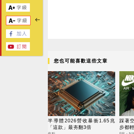
您也可能喜歡這些文章
半導體2026營收暴衝1.65兆
踩著
「這款」最夯翻3倍
步都
焦點
PR・NI