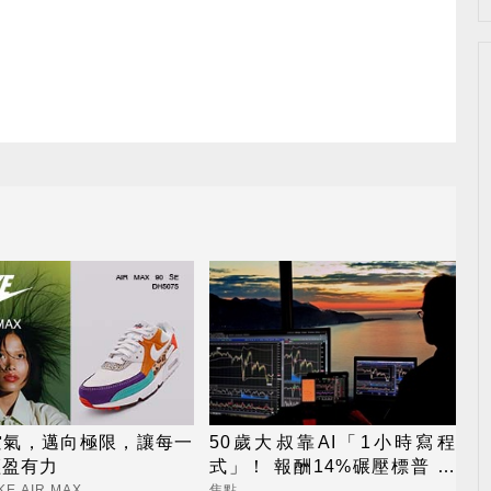
空氣，邁向極限，讓每一
50歲大叔靠AI「1小時寫程
輕盈有力
式」！ 報酬14%碾壓標普 直
接辭職去炒股
KE AIR MAX
焦點