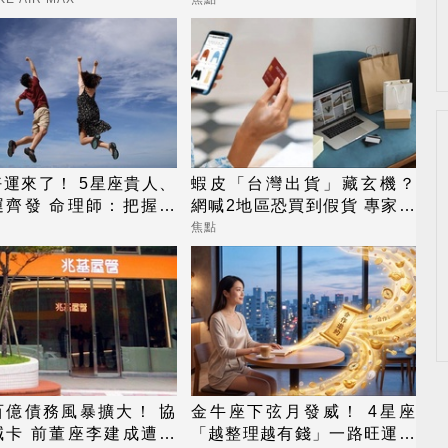
運來了！ 5星座貴人、
蝦皮「台灣出貨」藏玄機？
運齊發 命理師：把握黃
網喊2地區恐買到假貨 專家揭
運期
真相
焦點
百億債務風暴擴大！ 協
金牛座下弦月發威！ 4星座
喊卡 前董座李建成遭檢
「越整理越有錢」一路旺運到