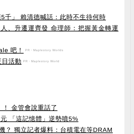
領5千」 賴清德喊話：此時不生待何時
貴人、升遷運齊發 命理師：把握黃金轉運
le 吧！
PR・Maplestory Worlds
強夏日活動
PR・Maplestory World
」！ 金管會說重話了
5元 「這記憶體」逆勢噴5%
機？ 獨立記者爆料：台積電在等DRAM