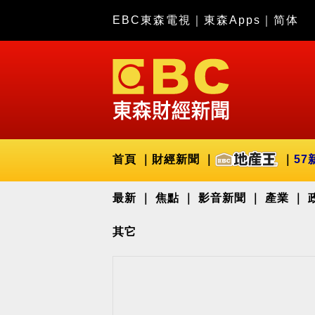
EBC東森電視
｜
東森Apps
｜
简体
首頁
財經新聞
57
最新
焦點
影音新聞
產業
其它