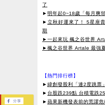
了
►
明年起0~18歲「每月爽
►
立秋好運來了！ 5星座
期
►一起來玩 楓之谷世界 Arta
►楓之谷世界 Artale 最
【熱門排行榜】
►
緯創發股利「連2度跳票
►
台股跌239點 台積電跌2
►
蘋果新機發表前的荒謬危