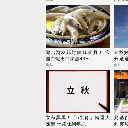
遭台灣友邦封鎖16個月！ 宏
立秋好
國白蝦出口慘崩43%
升遷
金轉
焦點
焦點
立秋黑馬！「5生肖」轉運大
兆基
逆襲 一路旺到年底
商突