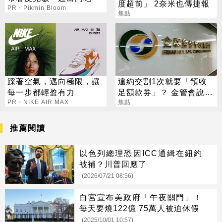
度超前」 2奈米也傳捷報
PR・Pikmin Bloom
焦點
踩著空氣，邁向極限，讓
違約交割1次就要「預收
每一步都輕盈有力
足額款券」？ 金管會說話
PR・NIKE AIR MAX
了
焦點
推薦閱讀
以色列總理恐因ICC通緝在紐約
被補？川普回應了
(2026/07/21 08:56)
白宮宣布美政府「午夜關門」！
每天要燒122億 75萬人被迫休假
(2025/10/01 10:57)