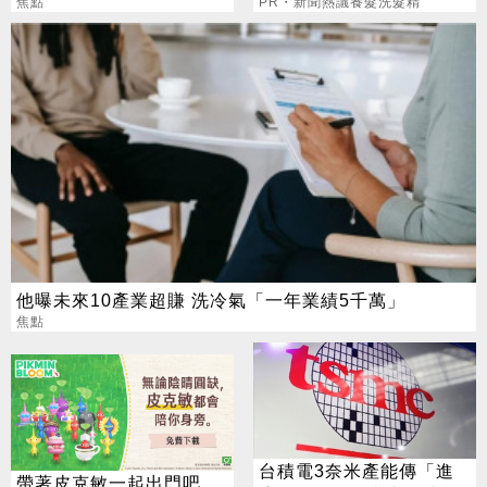
賺到翻
焦點
網議論
PR・新聞熱議養髮洗髮精
他曝未來10產業超賺 洗冷氣「一年業績5千萬」
焦點
台積電3奈米產能傳「進
帶著皮克敏一起出門吧