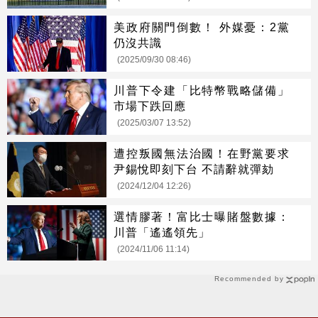
美政府關門倒數！ 外媒憂：2黨
仍沒共識
(2025/09/30 08:46)
川普下令建「比特幣戰略儲備」
市場下跌回應
(2025/03/07 13:52)
遭控叛國無法治國！在野黨要求
尹錫悅即刻下台 不請辭就彈劾
(2024/12/04 12:26)
選情膠著！富比士曝賭盤數據：
川普「遙遙領先」
(2024/11/06 11:14)
Recommended by