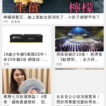
檸檬搭配它，臉上斑點全部消失了，小肚子都變平坦了
PR・新素簡
18歲少年砸5萬囤DDR！
買疫苗被詐10億！ 慈濟發
拚15年飆5倍 網搖頭：會
「3點聲明」：全力捍衛
報廢
焦點
捐款人權益
焦點
農曆七月財運降臨！ 4星
女友見公公頭頂後驚呆！
座「越陰森越發財」 冠軍
買好用養髮洗髮給男友引