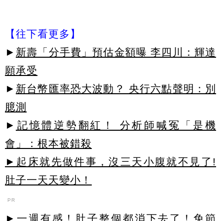
【往下看更多】
►
新壽「分手費」預估金額曝 李四川：輝達
願承受
►
新台幣匯率恐大波動？ 央行六點聲明：別
臆測
►
記憶體逆勢翻紅！ 分析師喊冤「是機
會」：根本被錯殺
►起床就先做件事，沒三天小腹就不見了!
肚子一天天變小！
PR
►一週有感！肚子整個都消下去了！免節