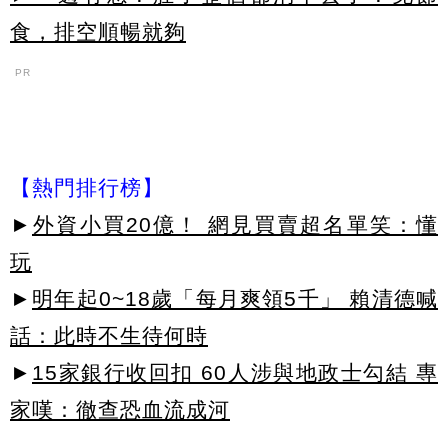
食，排空順暢就夠
PR
【熱門排行榜】
►
外資小買20億！ 網見買賣超名單笑：懂
玩
►
明年起0~18歲「每月爽領5千」 賴清德喊
話：此時不生待何時
►
15家銀行收回扣 60人涉與地政士勾結 專
家嘆：徹查恐血流成河