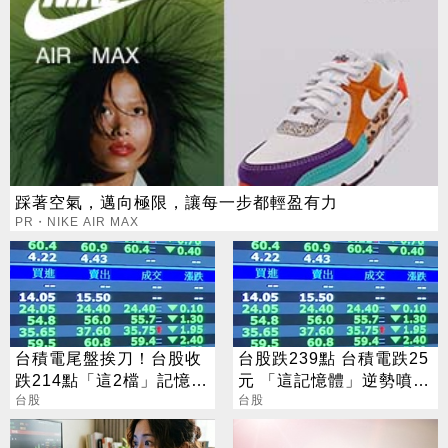
踩著空氣，邁向極限，讓每一步都輕盈有力
PR・NIKE AIR MAX
台積電尾盤挨刀！台股收
台股跌239點 台積電跌25
跌214點「這2檔」記憶體
元 「這記憶體」逆勢噴
逆勢收漲停
台股
5%
台股