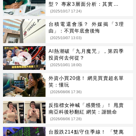
型？ 專家3層面分析：其實沒有
輸
(2025/10/17 17:24)
台積電還會漲？ 外媒揭「3理
由」：不買年底會後悔
(2025/10/07 13:03)
AI熱潮破「九月魔咒」，第四季
投資何去何從？
(2025/10/01 18:00)
外資小買20億！ 網見買賣超名單
笑：懂玩
(2026/08/06 17:36)
反指標女神喊「感覺怪」！ 甩賣
南亞科後秒翻紅 網笑：謝饒命
(2026/08/06 17:28)
台股跌214點守住季線！ 「雙萬