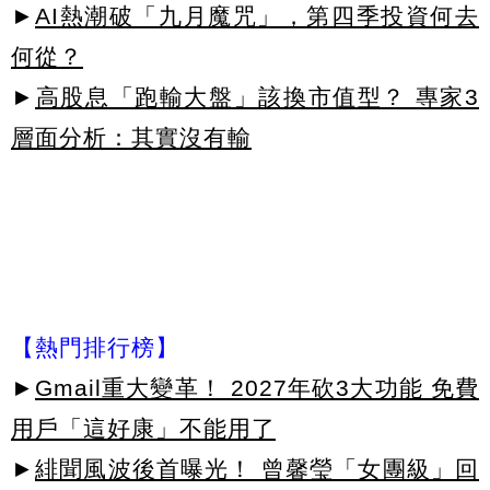
►
AI熱潮破「九月魔咒」，第四季投資何去
何從？
►
高股息「跑輸大盤」該換市值型？ 專家3
層面分析：其實沒有輸
【熱門排行榜】
►
Gmail重大變革！ 2027年砍3大功能 免費
用戶「這好康」不能用了
►
緋聞風波後首曝光！ 曾馨瑩「女團級」回