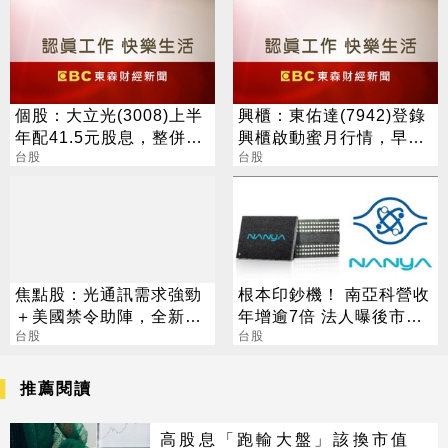
個股：大立光(3008)上半
興櫃：東佑達(7942)登錄
年配41.5元股息，整併大
興櫃啟動蜜月行情，早盤
陽科技為100%子公司
台股
一度大漲186%
台股
焦點股：光通訊需求強勁
根本印鈔機！ 南亞科營收
＋美國禁令助陣，全新H2
年增逾7倍 法人曝後市觀
營運看俏，營收逐季攀升
台股
察4指標
台股
推薦閱讀
高股息「跑輸大盤」該換市值