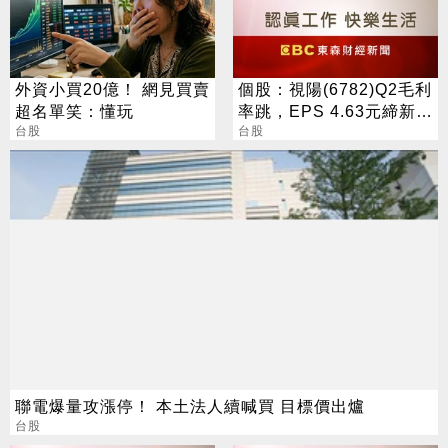
外資小買20億！ 網見買賣
個股：視陽(6782)Q2毛利
超名單笑：懂玩
率跳，EPS 4.63元締新
台股
猷，本季營運續看旺
台股
聯電爆量攻漲停！ 本土法人續喊買 目標價出爐
台股