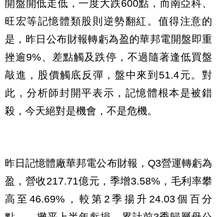
開盤開低走低，一度大跌600點，而南亞科、
旺宏等記憶體類股則逆勢翻紅。值得注意的
是，昨日公布財報轉虧為盈的華邦電開盤即重
挫逾9%、差點觸及跌停，不過隨著逢低買盤
敲進，股價觸底反彈，盤中來到51.4元。對
此，分析師封開平表示，記憶體根本是被錯
殺，今天絕對是機會，不是危機。
昨日記憶體廠華邦電公布財報，Q3營運轉虧為
盈，營收217.71億元，季增3.58%，毛利率攀
高至46.69%，較第2季揚升24.03個百分
點。，攤平上半年虧損，累計前3季歸屬母公