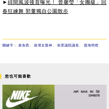
►
緋聞風波後首曝光！ 曾馨瑩「女團級」回
春狂練舞 郭董獨自公園散步
關鍵字：
裴洛西
、
政壇女股神
、
前眾議院議長
、
股海明燈
您也可能喜歡