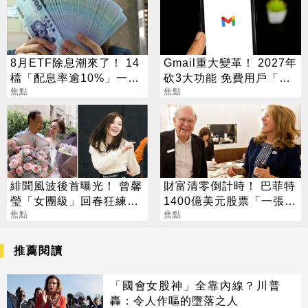
8月ETF除息潮來了！ 14
Gmail重大變革！ 2027年
檔「配息率逾10%」一次
砍3大功能 免費用戶「這
看
焦點
好康」不能用了
焦點
緋聞風波後首曝光！ 曾馨
財富清零倒計時！ 巴菲特
瑩「女團級」回春狂練舞
1400億美元股票「一張都
郭董獨自公園散步
焦點
不留」
焦點
推薦閱讀
「國會女股神」全靠內線？川普
轟：令人作嘔的墮落之人