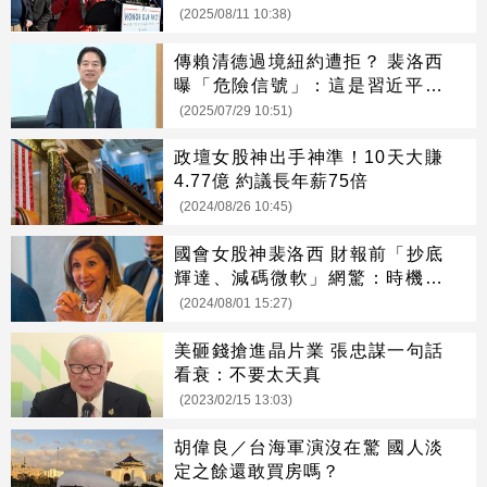
(2025/08/11 10:38)
傳賴清德過境紐約遭拒？ 裴洛西
曝「危險信號」：這是習近平的
勝利
(2025/07/29 10:51)
政壇女股神出手神準！10天大賺
4.77億 約議長年薪75倍
(2024/08/26 10:45)
國會女股神裴洛西 財報前「抄底
輝達、減碼微軟」網驚：時機真
好
(2024/08/01 15:27)
美砸錢搶進晶片業 張忠謀一句話
看衰：不要太天真
(2023/02/15 13:03)
胡偉良／台海軍演沒在驚 國人淡
定之餘還敢買房嗎？