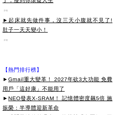
了，瘦到你懷疑人生
PR
►起床就先做件事，沒三天小腹就不見了!
肚子一天天變小！
PR
【熱門排行榜】
►
Gmail重大變革！ 2027年砍3大功能 免費
用戶「這好康」不能用了
►
NEO發表X-SRAM！ 記憶體密度飆5倍 施
振榮：半導體迎新革命