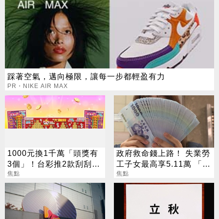
踩著空氣，邁向極限，讓每一步都輕盈有力
PR・NIKE AIR MAX
1000元換1千萬「頭獎有
政府救命錢上路！ 失業勞
3個」！台彩推2款刮刮樂
工子女最高享5.11萬 「雙
總獎金逾33億
焦點
軌補助」一次看懂
焦點