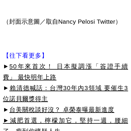
（封面示意圖／取自Nancy Pelosi Twitter）
【往下看更多】
►
50年來首次！ 日本擬調漲「簽證手續
費」 最快明年上路
►
賴清德喊話：台灣30年內3領域 要催生3
位諾貝爾獎得主
►
台美關稅談好沒？ 卓榮泰曝最新進度
►減肥首選，檸檬加它，堅持一週，腰細