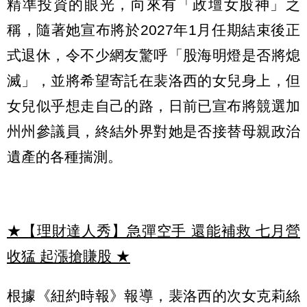
精準投資的眼光，向來有「政壇女股神」之
稱，隨著她宣布將於2027年1月任期結束後正
式退休，令不少網友驚呼「股海明燈是否將熄
滅」，並將希望寄託在裴洛西的女兒身上，但
女兒似乎想走自己的路，日前已宣布將競選加
州州參議員，終結外界對她是否接替母親政治
遺產的各種揣測。
★【理財達人秀】急彈空手 還能補救 七月營
收猛 起漲搶賺股
★
根據《紐約時報》報導，裴洛西的次女克莉絲