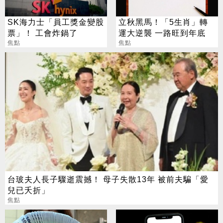
SK海力士「員工獎金變股
立秋黑馬！「5生肖」轉
票」！ 工會炸鍋了
運大逆襲 一路旺到年底
焦點
焦點
台玻夫人長子驟逝震撼！ 母子失散13年 被前夫騙「愛
兒已夭折」
焦點