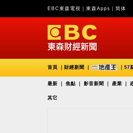
EBC東森電視
｜
東森Apps
｜
简体
首頁
財經新聞
57
最新
焦點
影音新聞
產業
其它