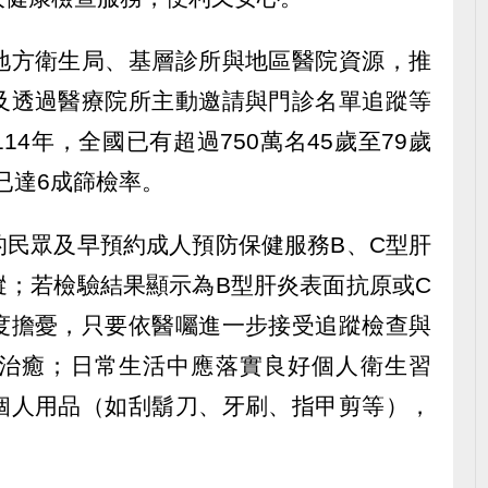
地方衛生局、基層診所與地區醫院資源，推
及透過醫療院所主動邀請與門診名單追蹤等
4年，全國已有超過750萬名45歲至79歲
已達6成篩檢率。
的民眾及早預約成人預防保健服務B、C型肝
蹤；若檢驗結果顯示為B型肝炎表面抗原或C
度擔憂，只要依醫囑進一步接受追蹤檢查與
治癒；日常生活中應落實良好個人衛生習
個人用品（如刮鬍刀、牙刷、指甲剪等），