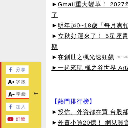
►
Gmail重大變革！ 20
了
►
明年起0~18歲「每月爽
►
立秋好運來了！ 5星座
期
►在創世之楓光速狂飆
PR・Map
►一起來玩 楓之谷世界 Arta
【熱門排行榜】
►
投信、外資都在買 台股
►
外資小買20億！ 網見買