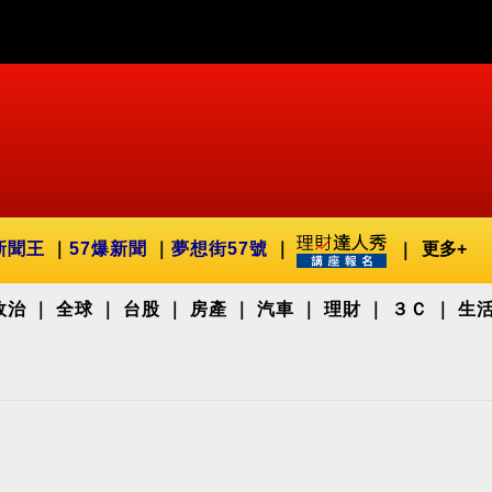
新聞王
57爆新聞
夢想街57號
更多+
政治
全球
台股
房產
汽車
理財
３Ｃ
生