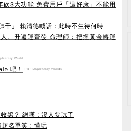
27年砍3大功能 免費用戶「這好康」不能用
領5千」 賴清德喊話：此時不生待何時
貴人、升遷運齊發 命理師：把握黃金轉運
lestory World
le 吧！
PR・Maplestory Worlds
卻收黑？ 網嘆：沒人要玩了
賣超名單笑：懂玩