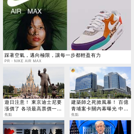
踩著空氣，邁向極限，讓每一步都輕盈有力
PR・NIKE AIR MAX
遊日注意！ 東京迪士尼要
建築師之死掀風暴！ 百億
漲價了 各項最高票價一次
青埔案卡關內幕曝光 中
看
焦點
央、地方互踢皮球
焦點