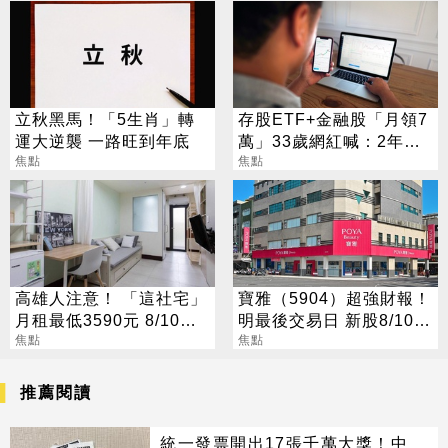
立秋黑馬！「5生肖」轉
存股ETF+金融股「月領7
運大逆襲 一路旺到年底
萬」33歲網紅喊：2年內
焦點
要退休
焦點
高雄人注意！ 「這社宅」
寶雅（5904）超強財報！
月租最低3590元 8/10起
明最後交易日 新股8/10股
放申請
焦點
價變十分之一
焦點
推薦閱讀
統一發票開出17張千萬大獎！中