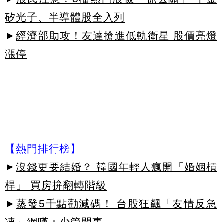
矽光子、半導體股全入列
►
經濟部助攻！友達搶進低軌衛星 股價亮燈
漲停
【熱門排行榜】
►
沒錢更要結婚？ 韓國年輕人瘋開「婚姻槓
桿」 買房拚翻轉階級
►
蒸發5千點勸減碼！ 台股狂飆「友情反急
凍」網嘆：少管閒事