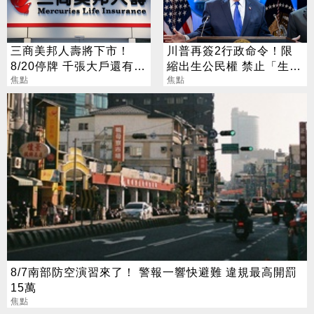
三商美邦人壽將下市！
川普再簽2行政命令！限
8/20停牌 千張大戶還有
縮出生公民權 禁止「生育
252人
焦點
旅遊」
焦點
8/7南部防空演習來了！ 警報一響快避難 違規最高開罰
15萬
焦點