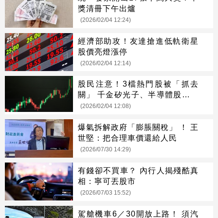
獎清冊下午出爐
(2026/02/04 12:24)
經濟部助攻！友達搶進低軌衛星
股價亮燈漲停
(2026/02/04 12:14)
股民注意！3檔熱門股被「抓去
關」 千金矽光子、半導體股全入
列
(2026/02/04 12:08)
爆氣拆解政府「膨脹關稅」 ！ 王
世堅：把合理車價還給人民
(2026/07/30 14:29)
有錢卻不買車？ 內行人揭殘酷真
相：寧可丟股市
(2026/07/03 15:52)
駕艙機車6／30開放上路！ 須汽