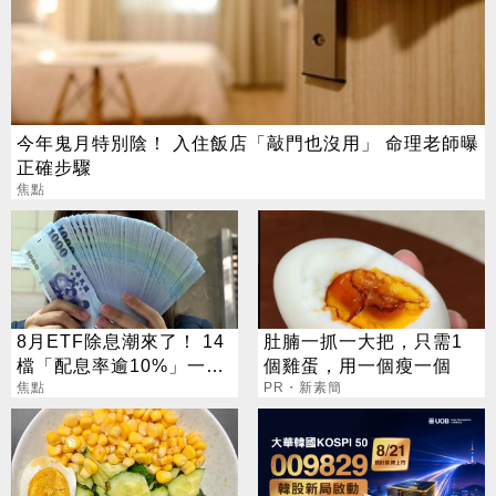
今年鬼月特別陰！ 入住飯店「敲門也沒用」 命理老師曝
正確步驟
焦點
8月ETF除息潮來了！ 14
肚腩一抓一大把，只需1
檔「配息率逾10%」一次
個雞蛋，用一個瘦一個
看
焦點
PR・新素簡