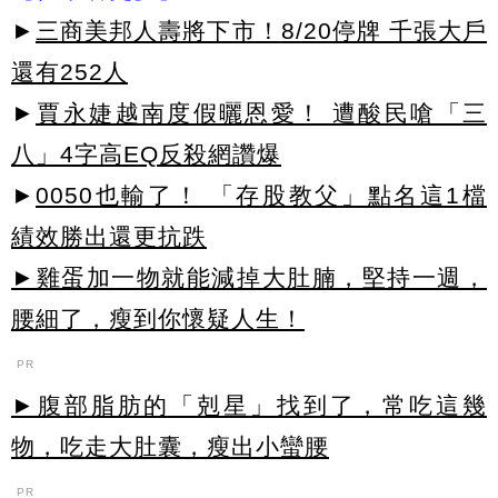
►
三商美邦人壽將下市！8/20停牌 千張大戶
還有252人
►
賈永婕越南度假曬恩愛！ 遭酸民嗆「三
八」4字高EQ反殺網讚爆
►
0050也輸了！ 「存股教父」點名這1檔
績效勝出還更抗跌
►雞蛋加一物就能減掉大肚腩，堅持一週，
腰細了，瘦到你懷疑人生！
PR
►腹部脂肪的「剋星」找到了，常吃這幾
物，吃走大肚囊，瘦出小蠻腰
PR