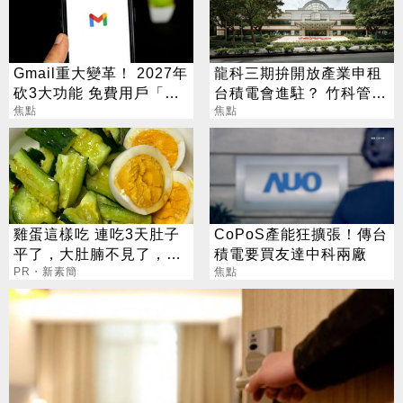
Gmail重大變革！ 2027年
龍科三期拚開放產業申租
砍3大功能 免費用戶「這
台積電會進駐？ 竹科管理
好康」不能用了
焦點
局回應了
焦點
雞蛋這樣吃 連吃3天肚子
CoPoS產能狂擴張！傳台
平了，大肚腩不見了，脂
積電要買友達中科兩廠
肪沒了！
PR・新素簡
焦點