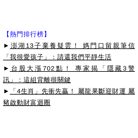
【熱門排行榜】
►
澎湖13子棄養疑雲！ 媽門口留親筆信
「我很愛孩子」：請還我們平靜生活
►
台股大漲702點！ 專家揭「隱藏3警
訊」：這組背離很關鍵
►
「4生肖」先衝先贏！ 屬龍果斷迎財運 屬
豬啟動財富迴圈