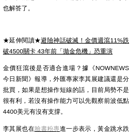
也解答了。
★延伸閱讀★
避險神話破滅！金價週瀉11%跌
破4500關卡 43年前「拋金危機」恐重演
金價狂瀉後是否適合進場？據《NOWNEWS
今日新聞》報導，外匯專家李其展建議還是分
批買，如果是想操作短線的話，目前局勢不是
很有利，若沒有操作能力可以先觀察前波低點
4400美元有沒有支撐。
李其展也在
臉書粉專
進一步表示，黃金跳水跌