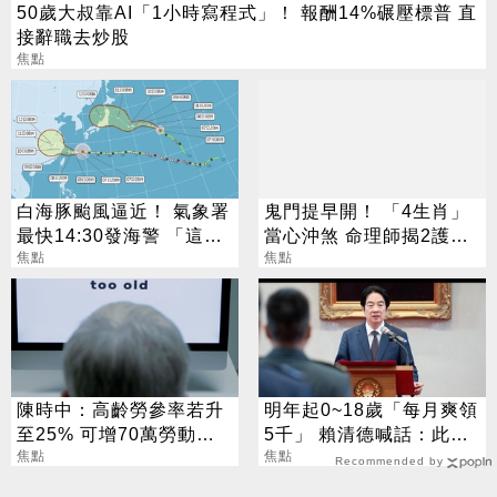
50歲大叔靠AI「1小時寫程式」！ 報酬14%碾壓標普 直
接辭職去炒股
焦點
白海豚颱風逼近！ 氣象署
鬼門提早開！ 「4生肖」
最快14:30發海警 「這
當心沖煞 命理師揭2護身
天」風雨最猛烈
焦點
法寶
焦點
陳時中：高齡勞參率若升
明年起0~18歲「每月爽領
至25% 可增70萬勞動人
5千」 賴清德喊話：此時
口
焦點
不生待何時
焦點
Recommended by