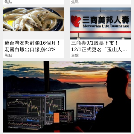
吐盡最心繫的事
焦點
旺運到10月
焦點
遭台灣友邦封鎖16個月！
三商壽9/1股票下市！
宏國白蝦出口慘崩43%
12/1正式更名「玉山人
焦點
壽」
焦點