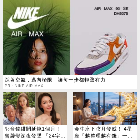
踩著空氣，邁向極限，讓每一步都輕盈有力
PR・NIKE AIR MAX
郭台銘緋聞延燒1個月！
金牛座下弦月發威！ 4星
曾馨瑩深夜發聲 「24字」
座「越整理越有錢」一路