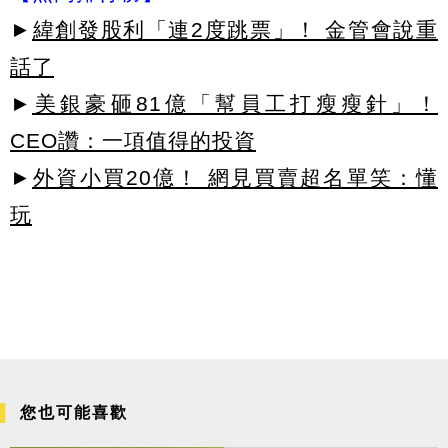
►
緯創發股利「連2度跳票」！ 金管會說重
話了
►
美銀豪砸81億「幫員工打瘦瘦針」！
CEO讚：一項值得的投資
►
外資小買20億！ 網見買賣超名單笑：懂
玩
您也可能喜歡