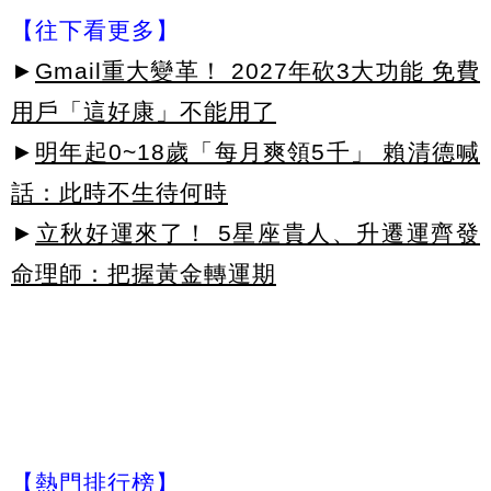
【往下看更多】
►
Gmail重大變革！ 2027年砍3大功能 免費
用戶「這好康」不能用了
►
明年起0~18歲「每月爽領5千」 賴清德喊
話：此時不生待何時
►
立秋好運來了！ 5星座貴人、升遷運齊發
命理師：把握黃金轉運期
【熱門排行榜】