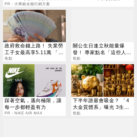
PR・大華銀全能行銷方案
政府救命錢上路！ 失業勞
關公生日逢立秋能量爆
工子女最高享5.11萬 「雙
發！ 專家點名「這些人」
軌補助」一次看懂
焦點
別亂拜
焦點
踩著空氣，邁向極限，讓
下半年誰最會吸金？ 「4
每一步都輕盈有力
大金質體系」曝光 3生肖
PR・NIKE AIR MAX
偏財旺到「錢自己找上
焦點
門」