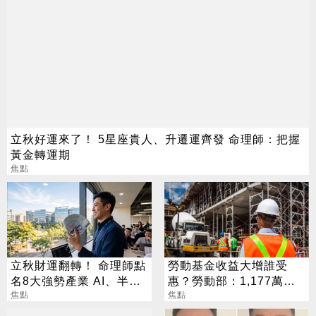
立秋好運來了！ 5星座貴人、升遷運齊發 命理師：把握
黃金轉運期
焦點
立秋財運翻轉！ 命理師點
勞動基金收益大增誰受
名8大強勢產業 AI、半導
惠？勞動部：1,177萬勞
體成最強黑馬
焦點
工都可分紅
焦點