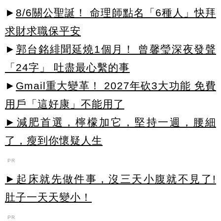
►
8/6關公聖誕！ 命理師點名「6種人」快拜
求財求職保平安
►
郭台銘緋聞延燒1個月！ 曾馨瑩深夜發聲
「24字」 吐盡最心繫的事
►
Gmail重大變革！ 2027年砍3大功能 免費
用戶「這好康」不能用了
►減肥首選，檸檬加它，堅持一週，腰細
了，瘦到你懷疑人生
PR
►起床就先做件事，沒三天小腹就不見了!
肚子一天天變小！
PR