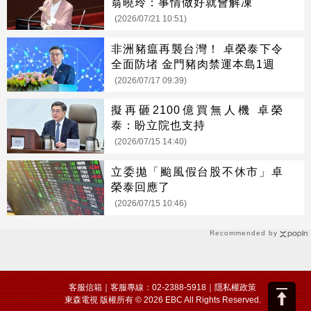
翁曉玲：事情做好就會解凍
(2026/07/21 10:51)
非洲豬瘟再襲台灣！ 卓榮泰下令
全面防堵 金門豬肉禁運本島1週
(2026/07/17 09:39)
擬再砸2100億買無人機 卓榮
泰：盼立院也支持
(2026/07/15 14:40)
立委拋「颱風假台股不休市」卓
榮泰回應了
(2026/07/15 10:46)
Recommended by
客服信箱
｜客服專線：02-2388-5918｜
隱私權政策
東森電視 版權所有 © 2026 EBC All Rights Reserved.