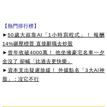
【熱門排行榜】
►
50歲大叔靠AI「1小時寫程式」！ 報酬
14%碾壓標普 直接辭職去炒股
►
曾年收破4000萬！ 他坐擁豪宅名車一夕
全沒了 卻喊「比過去更快樂」
►
資本支出疑慮放緩！ 外媒點名「3大AI神
股」：沒它不行