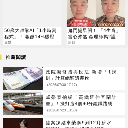
50歲大叔靠AI「1小時寫
鬼門提早開！ 「4生肖」
程式」！ 報酬14%碾壓標
當心沖煞 命理師揭2護身
普 直接辭職去炒股
焦點
法寶
焦點
推薦閱讀
政院擬修贈與稅法 新增「1規
則」計算總額遺產稅
(2026/07/30 17:17)
卓榮泰拍板「高鐵延伸宜蘭計
畫」！擬打造4個90分鐘鐵路網
(2026/07/23 13:50)
提案凍結卓榮泰9到12月薪水