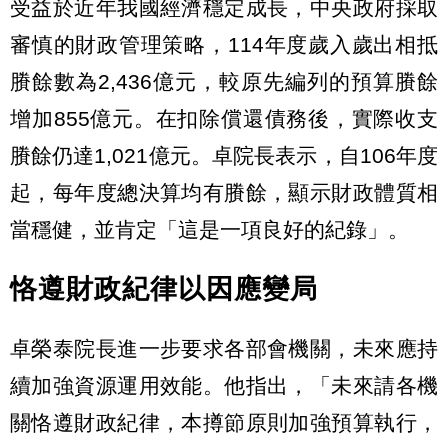
受益於近年我國經濟穩定成長，中央政府採取
審慎的財政管理策略，114年度歲入歲出相抵
賸餘數為2,436億元，較原先編列的預算賸餘
增加855億元。在扣除償還債務後，實際收支
賸餘仍達1,021億元。卓院長表示，自106年度
起，每年度總決算均有賸餘，顯示財政體質相
當穩健，並肯定「這是一項良好的紀錄」。
恪遵財政紀律以因應變局
卓榮泰院長進一步要求各部會機關，未來應持
續加強資源運用效能。他指出，「未來請各機
關恪遵財政紀律，本撙節原則加強預算執行，