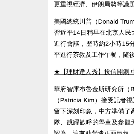
更重視經濟、伊朗局勢等議
美國總統川普（Donald 
習近平14日稍早在北京人
進行會談，歷時約2小時15
平進行茶敘及工作午餐，隨
★【理財達人秀】投信開鍘 
華府智庫布魯金斯研究所（Brook
（Patricia Kim）接
留下深刻印象，中方準備了
隊、跳躍歡呼的學童及參觀
認為，這有助營造正面氣氛