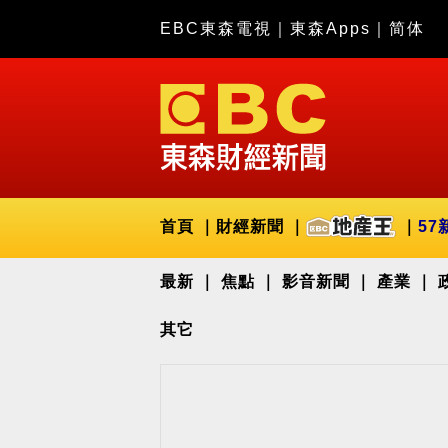
EBC東森電視
｜
東森Apps
｜
简体
首頁
財經新聞
57
最新
焦點
影音新聞
產業
其它