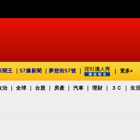
新聞王
57爆新聞
夢想街57號
更多+
政治
全球
台股
房產
汽車
理財
３Ｃ
生