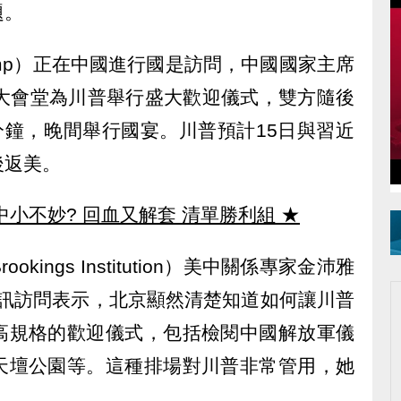
題。
Trump）正在中國進行國是訪問，中國國家主席
民大會堂為川普舉行盛大歡迎儀式，雙方隨後
分鐘，晚間舉行國宴。川普預計15日與習近
後返美。
中小不妙? 回血又解套 清單勝利組
★
ings Institution）美中關係專家金沛雅
受記者視訊訪問表示，北京顯然清楚知道如何讓川普
高規格的歡迎儀式，包括檢閱中國解放軍儀
天壇公園等。這種排場對川普非常管用，她
。