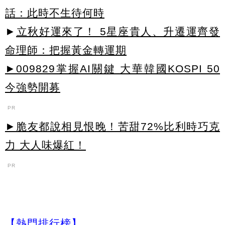
話：此時不生待何時
►
立秋好運來了！ 5星座貴人、升遷運齊發
命理師：把握黃金轉運期
►009829掌握AI關鍵 大華韓國KOSPI 50
今強勢開募
PR
►脆友都說相見恨晚！苦甜72%比利時巧克
力 大人味爆紅！
PR
【熱門排行榜】