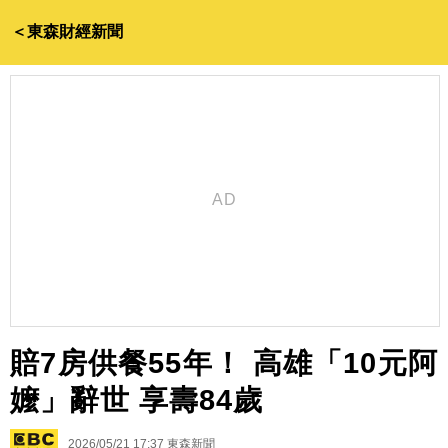
＜東森財經新聞
賠7房供餐55年！ 高雄「10元阿
嬤」辭世 享壽84歲
2026/05/21 17:37
東森新聞