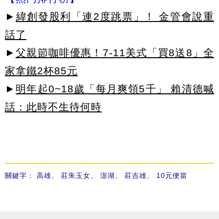
►
緯創發股利「連2度跳票」！ 金管會說重
話了
►
父親節咖啡優惠！7-11美式「買8送8」全
家拿鐵2杯85元
►
明年起0~18歲「每月爽領5千」 賴清德喊
話：此時不生待何時
關鍵字：
高雄
、
莊朱玉女
、
澎湖
、
莊吉雄
、
10元便當