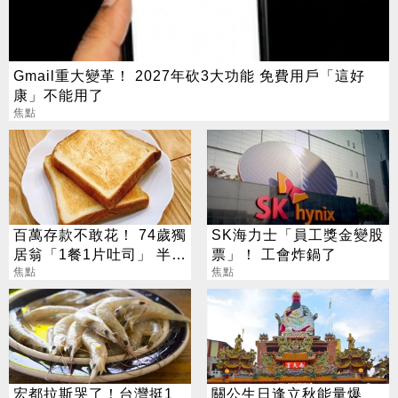
Gmail重大變革！ 2027年砍3大功能 免費用戶「這好
康」不能用了
焦點
百萬存款不敢花！ 74歲獨
SK海力士「員工獎金變股
居翁「1餐1片吐司」 半年
票」！ 工會炸鍋了
暴瘦嚇壞女兒
焦點
焦點
宏都拉斯哭了！台灣挺1
關公生日逢立秋能量爆