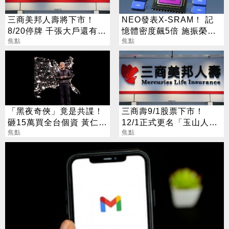
三商美邦人壽將下市！
NEO發表X-SRAM！ 記
8/20停牌 千張大戶還有
憶體密度飆5倍 施振榮：
252人
焦點
半導體迎新革命
焦點
「黑夜奇俠」竟是共諜！
三商壽9/1股票下市！
砸15萬買全台個資 黃仁
12/1正式更名「玉山人
勳、張麗善也受害
焦點
壽」
焦點