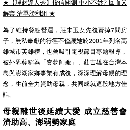
★【理財達人秀】投信開鍘 中小不妙? 回血又
解套 清單勝利組
★
為了維持餐點營運，莊朱玉女先後賣掉7間房
子，無私奉獻的行徑不僅讓她於2001年列名高
雄城市英雄榜，也曾吸引電視節目專題報導，
被外界尊稱為「賣夢阿嬤」。莊吉雄在台灣本
島與澎湖家鄉事業有成後，深深理解母親的理
念，生前全力資助母親，共同成就這段地方佳
話。
母親離世後延續大愛 成立慈善會
濟助高、澎弱勢家庭