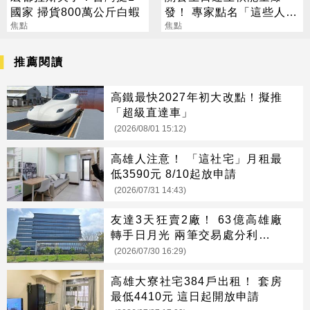
國家 掃貨800萬公斤白蝦
發！ 專家點名「這些人」
焦點
別亂拜
焦點
推薦閱讀
高鐵最快2027年初大改點！擬推
「超級直達車」
(2026/08/01 15:12)
高雄人注意！ 「這社宅」月租最
低3590元 8/10起放申請
(2026/07/31 14:43)
友達3天狂賣2廠！ 63億高雄廠
轉手日月光 兩筆交易處分利益估
176.7億
(2026/07/30 16:29)
高雄大寮社宅384戶出租！ 套房
最低4410元 這日起開放申請