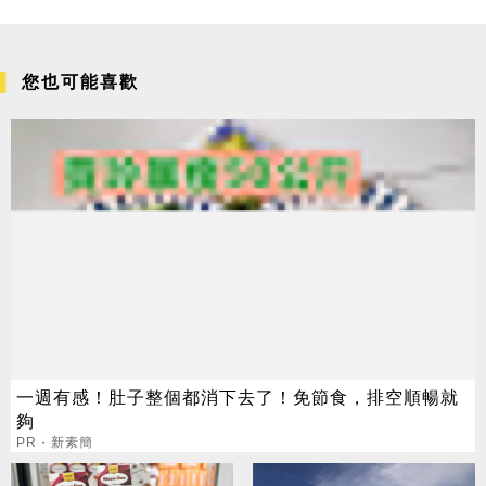
您也可能喜歡
一週有感！肚子整個都消下去了！免節食，排空順暢就
夠
PR・新素簡