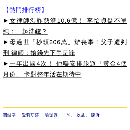
【熱門排行榜】
►
女律師涉詐慈濟10.6億！ 李怡貞疑不單
純：一起洗錢？
►
母過世「秒領206萬」辦喪事！父子遭判
刑 律師：搶錢先下手是罪
►
一年出國4次！ 他曝安排旅遊「黃金4個
月份」 卡對整年活在期待中
關鍵字：
愛莉莎莎
、
瑜珈課
、
1％
、
收益
、
陳沂