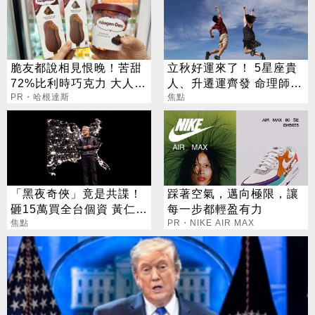
脆友都說相見恨晚！苦甜
立秋好運來了！ 5星座貴
72%比利時巧克力 大人味
人、升遷運齊發 命理師：
爆紅！
PR・哈根達斯
把握黃金轉運期
焦點
「黑夜奇俠」竟是共諜！
踩著空氣，邁向極限，讓
砸15萬買全台個資 黃仁
每一步都輕盈有力
勳、張麗善也受害
焦點
PR・NIKE AIR MAX