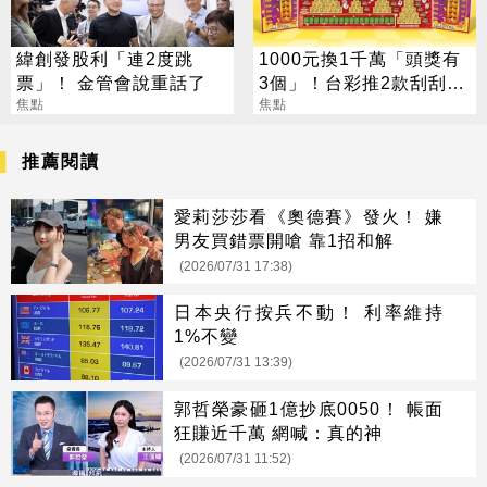
緯創發股利「連2度跳
1000元換1千萬「頭獎有
票」！ 金管會說重話了
3個」！台彩推2款刮刮樂
焦點
總獎金逾33億
焦點
推薦閱讀
愛莉莎莎看《奧德賽》發火！ 嫌
男友買錯票開嗆 靠1招和解
(2026/07/31 17:38)
日本央行按兵不動！ 利率維持
1%不變
(2026/07/31 13:39)
郭哲榮豪砸1億抄底0050！ 帳面
狂賺近千萬 網喊：真的神
(2026/07/31 11:52)