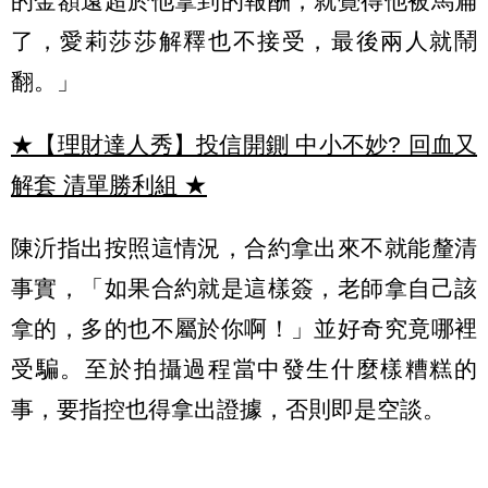
的金額遠超於他拿到的報酬，就覺得他被馬扁
了，愛莉莎莎解釋也不接受，最後兩人就鬧
翻。」
★【理財達人秀】投信開鍘 中小不妙? 回血又
解套 清單勝利組
★
陳沂指出按照這情況，合約拿出來不就能釐清
事實，「如果合約就是這樣簽，老師拿自己該
拿的，多的也不屬於你啊！」並好奇究竟哪裡
受騙。至於拍攝過程當中發生什麼樣糟糕的
事，要指控也得拿出證據，否則即是空談。