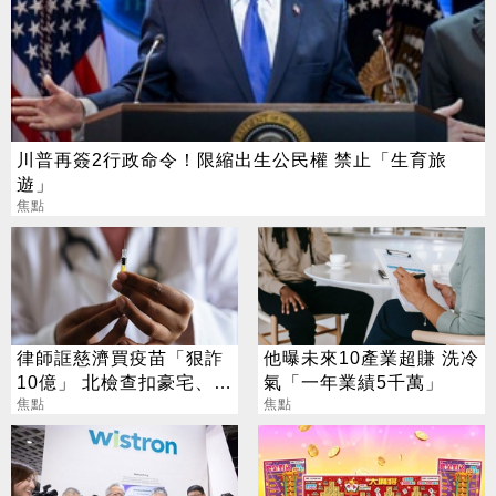
川普再簽2行政命令！限縮出生公民權 禁止「生育旅
遊」
焦點
律師誆慈濟買疫苗「狠詐
他曝未來10產業超賺 洗冷
10億」 北檢查扣豪宅、搜
氣「一年業績5千萬」
出158公斤黃金
焦點
焦點