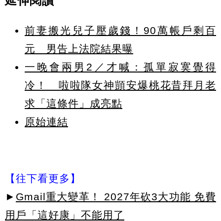
延伸閱讀
前妻搬光兒子壓歲錢！90萬帳戶剩百
元 男告上法院結果曝
一晚會兩男2／才喊：孤單寂寞覺得
冷！ 啦啦隊女神顗安爆桃花昔拜月老
求「這條件」成亮點
原始連結
【往下看更多】
►
Gmail重大變革！ 2027年砍3大功能 免費
用戶「這好康」不能用了