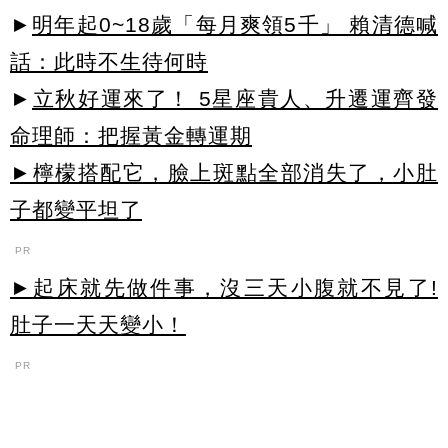
►
明年起0~18歲「每月爽領5千」 賴清德喊
話：此時不生待何時
►
立秋好運來了！ 5星座貴人、升遷運齊發
命理師：把握黃金轉運期
►檸檬搭配它，臉上斑點全部消失了，小肚
子都變平坦了
PR
►起床就先做件事，沒三天小腹就不見了!
肚子一天天變小！
PR