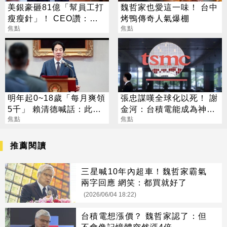
美銀豪砸81億「幫員工打
魏哲家也愛這一味！ 台中
瘦瘦針」！ CEO讚：一
烤鴨傳奇人氣爆棚
項值得的投資
焦點
焦點
明年起0~18歲「每月爽領
張忠謀嘆全球化以死！ 謝
5千」 賴清德喊話：此時
金河：台積電能成為神山
不生待何時
焦點
「關鍵在這裡」
焦點
推薦閱讀
三星喊10年內超車！魏哲家霸氣
兩字回應 網笑：都買就好了
(2026/06/04 18:22)
台積電想漲價？ 魏哲家認了：但