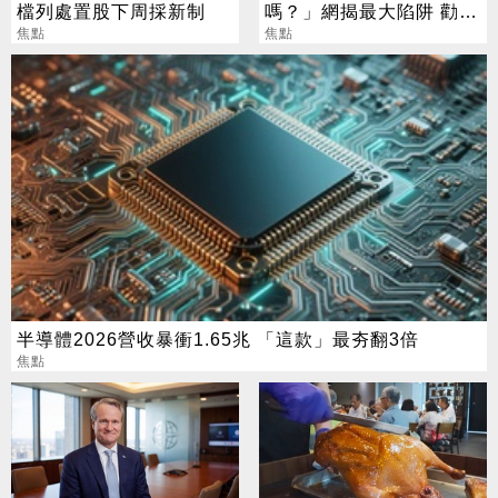
檔列處置股下周採新制
嗎？」網揭最大陷阱 勸調
焦點
節1類股
焦點
半導體2026營收暴衝1.65兆 「這款」最夯翻3倍
焦點