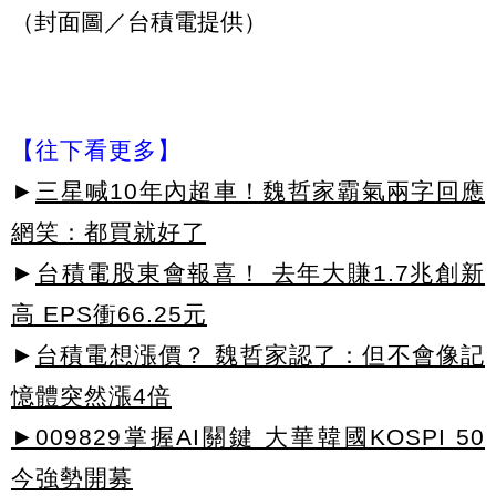
（封面圖／台積電提供）
【往下看更多】
►
三星喊10年內超車！魏哲家霸氣兩字回應
網笑：都買就好了
►
台積電股東會報喜！ 去年大賺1.7兆創新
高 EPS衝66.25元
►
台積電想漲價？ 魏哲家認了：但不會像記
憶體突然漲4倍
►009829掌握AI關鍵 大華韓國KOSPI 50
今強勢開募