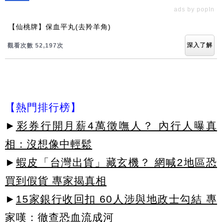
ads by popIn
【仙桃牌】保血平丸(去羚羊角)
深入了解
觀看次數 52,197次
【熱門排行榜】
►
彩券行開月薪4萬徵嘸人？ 內行人曝真
相：沒想像中輕鬆
►
蝦皮「台灣出貨」藏玄機？ 網喊2地區恐
買到假貨 專家揭真相
►
15家銀行收回扣 60人涉與地政士勾結 專
家嘆：徹查恐血流成河