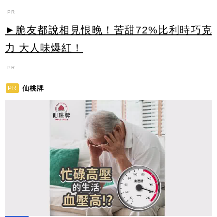
PR
►脆友都說相見恨晚！苦甜72%比利時巧克
力 大人味爆紅！
PR
仙桃牌
PR