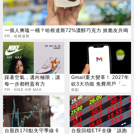
一個人爽嗑一桶？哈根達斯72%濃醇巧克力 掀脆友共鳴
PR・哈根達斯
踩著空氣，邁向極限，讓
Gmail重大變革！ 2027年
每一步都輕盈有力
砍3大功能 免費用戶「這
PR・NIKE AIR MAX
好康」不能用了
焦點
台股跌170點失守季線 6
台股回檔ETF全賺「該跑