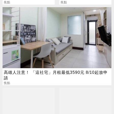
焦點
別亂拜
焦點
高雄人注意！ 「這社宅」月租最低3590元 8/10起放申
請
焦點