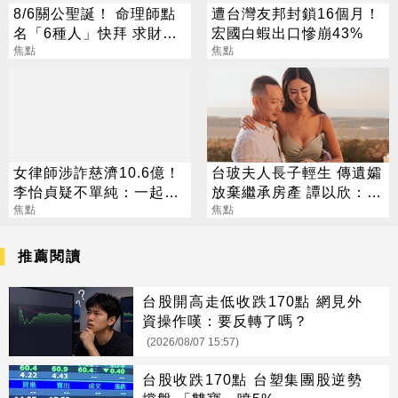
8/6關公聖誕！ 命理師點
遭台灣友邦封鎖16個月！
名「6種人」快拜 求財求
宏國白蝦出口慘崩43%
職保平安
焦點
焦點
女律師涉詐慈濟10.6億！
台玻夫人長子輕生 傳遺孀
李怡貞疑不單純：一起洗
放棄繼承房產 譚以欣：不
錢？
焦點
實內容二次傷害
焦點
推薦閱讀
台股開高走低收跌170點 網見外
資操作嘆：要反轉了嗎？
(2026/08/07 15:57)
台股收跌170點 台塑集團股逆勢