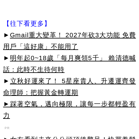
【往下看更多】
►
Gmail重大變革！ 2027年砍3大功能 免費
用戶「這好康」不能用了
►
明年起0~18歲「每月爽領5千」 賴清德喊
話：此時不生待何時
►
立秋好運來了！ 5星座貴人、升遷運齊發
命理師：把握黃金轉運期
►踩著空氣，邁向極限，讓每一步都輕盈有
力
PR