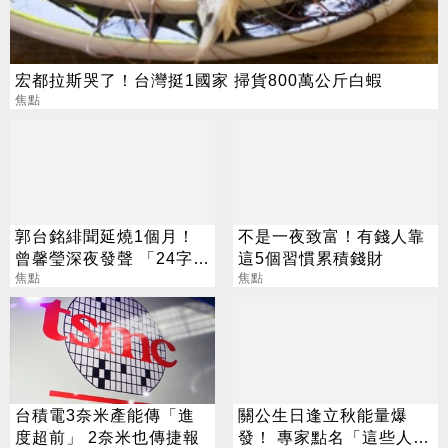
宏都拉斯哭了！台灣挺1國家 掃貨800萬公斤白蝦
焦點
郭台銘緋聞延燒1個月！
不是一夜致富！有錢人靠
曾馨瑩深夜發聲 「24字」
這5個習慣累積錢財
吐盡最心繫的事
焦點
焦點
台積電3奈米產能傳「進
關公生日逢立秋能量爆
度超前」 2奈米也傳捷報
發！ 專家點名「這些人」