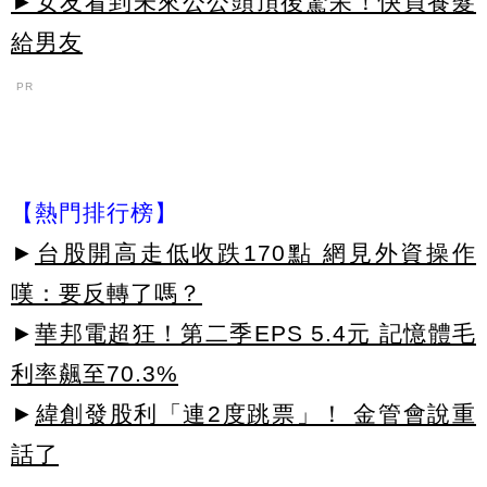
►女友看到未來公公頭頂後驚呆！快買養髮
給男友
PR
【熱門排行榜】
►
台股開高走低收跌170點 網見外資操作
嘆：要反轉了嗎？
►
華邦電超狂！第二季EPS 5.4元 記憶體毛
利率飆至70.3%
►
緯創發股利「連2度跳票」！ 金管會說重
話了