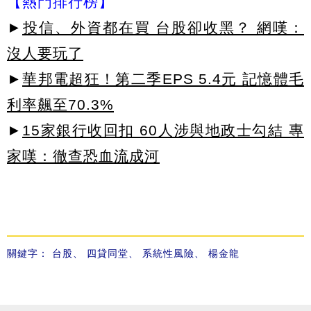
【熱門排行榜】
►
投信、外資都在買 台股卻收黑？ 網嘆：
沒人要玩了
►
華邦電超狂！第二季EPS 5.4元 記憶體毛
利率飆至70.3%
►
15家銀行收回扣 60人涉與地政士勾結 專
家嘆：徹查恐血流成河
關鍵字：
台股
、
四貸同堂
、
系統性風險
、
楊金龍