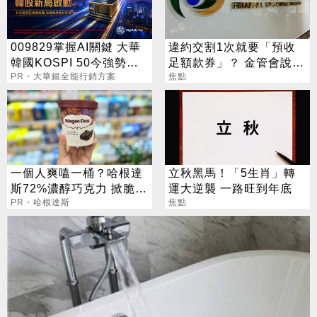
009829掌握AI關鍵 大華
違約交割1次就要「預收
韓國KOSPI 50今強勢開
足額款券」？ 金管會說話
募
PR・大華銀全能行銷方案
了
焦點
一個人爽嗑一桶？哈根達
立秋黑馬！「5生肖」轉
斯72%濃醇巧克力 掀脆友
運大逆襲 一路旺到年底
共鳴
PR・哈根達斯
焦點