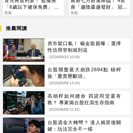
育兒再迎利多！ 藍擬推
農曆七月財運降臨！ 4星
「6歲以下健保免費」 每
座「越陰森越發財」 冠軍
年減輕近萬元負擔
焦點
賺到翻
焦點
推薦閱讀
房市鬆口氣！ 楊金龍親曝：選擇
性信用管制就到這
(2026/06/10 10:56)
台股開盤最大崩跌2694點 槓桿
族「憂賣壓斷頭」
(2026/06/08 13:24)
高槓桿如何續命 四貸同堂還有
救？ 專家揭台股狂瀉生存指南
(2026/06/08 11:32)
台股資金大轉彎？ 達人揭背後關
鍵：玩法完全不一樣