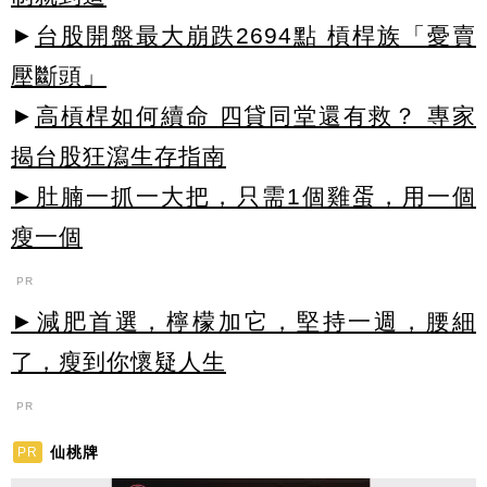
►
台股開盤最大崩跌2694點 槓桿族「憂賣
壓斷頭」
►
高槓桿如何續命 四貸同堂還有救？ 專家
揭台股狂瀉生存指南
►肚腩一抓一大把，只需1個雞蛋，用一個
瘦一個
PR
►減肥首選，檸檬加它，堅持一週，腰細
了，瘦到你懷疑人生
PR
仙桃牌
PR