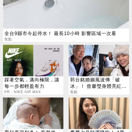
全台9縣市今起停水！ 最長10小時 影響區域一次看
焦點
踩著空氣，邁向極限，讓
郭台銘婚姻風波傳「破
每一步都輕盈有力
冰」！ 曾馨瑩身體亮紅燈
PR・NIKE AIR MAX
18年婚姻驚傳出現轉機
焦點