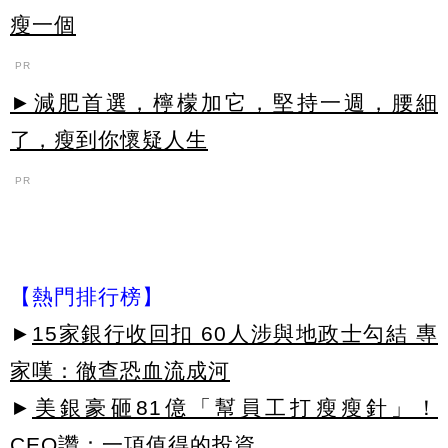
瘦一個
PR
►減肥首選，檸檬加它，堅持一週，腰細
了，瘦到你懷疑人生
PR
【熱門排行榜】
►
15家銀行收回扣 60人涉與地政士勾結 專
家嘆：徹查恐血流成河
►
美銀豪砸81億「幫員工打瘦瘦針」！
CEO讚：一項值得的投資