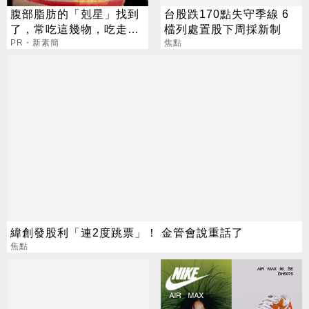
腹部脂肪的「剋星」找到
台股跌170點失守季線 6
了，常吃這幾物，吃走大
檔列處置股下周採新制
肚囊，瘦出小蠻腰
PR・新素簡
焦點
緯創發股利「連2度跳票」！ 金管會說重話了
焦點