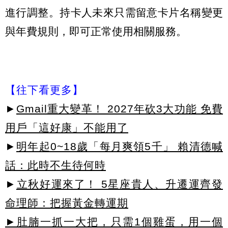
進行調整。持卡人未來只需留意卡片名稱變更
與年費規則，即可正常使用相關服務。
【往下看更多】
►
Gmail重大變革！ 2027年砍3大功能 免費
用戶「這好康」不能用了
►
明年起0~18歲「每月爽領5千」 賴清德喊
話：此時不生待何時
►
立秋好運來了！ 5星座貴人、升遷運齊發
命理師：把握黃金轉運期
►肚腩一抓一大把，只需1個雞蛋，用一個