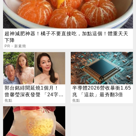
超神減肥神器！橘子不要直接吃，加點這個！體重天天
下降
PR・新素簡
郭台銘緋聞延燒1個月！
半導體2026營收暴衝1.65
曾馨瑩深夜發聲 「24字」
兆 「這款」最夯翻3倍
吐盡最心繫的事
焦點
焦點