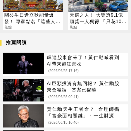
關公生日逢立秋能量爆
天選之人！ 大樂透9.1億
發！ 專家點名「這些人」
頭獎一人獨得 「只花100
別亂拜
焦點
元」買法曝光
焦點
推薦閱讀
輝達股東會來了！黃仁勳喊看到
AI帶來超狂營收
(2026/06/25 17:16)
AI巨額投資有無回報？ 黃仁勳股
東會喊話：答案已揭曉
(2026/06/25 09:41)
黃仁勳天生王者命？ 命理師揭
「富豪面相關鍵」：一生財源不
絕
(2026/06/15 10:40)