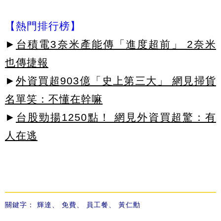
【熱門排行榜】
►
台積電3奈米產能傳「進度超前」 2奈米
也傳捷報
►
外資買超903億「史上第三大」 網見掃貨
名單笑：不懂在幹嘛
►
台股勁揚1250點！ 網見外資買超驚：有
人在逃
關鍵字：
輝達
、
免費
、
員工餐
、
黃仁勳