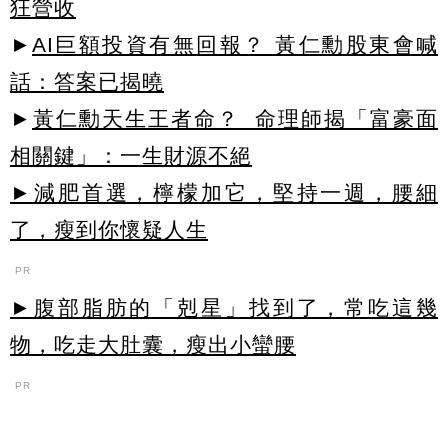
狂營收
►
AI巨額投資有無回報？ 黃仁勳股東會喊
話：答案已揭曉
►
黃仁勳天生王者命？ 命理師揭「富豪面
相關鍵」：一生財源不絕
►減肥首選，檸檬加它，堅持一週，腰細
了，瘦到你懷疑人生
PR
►腹部脂肪的「剋星」找到了，常吃這幾
物，吃走大肚囊，瘦出小蠻腰
PR