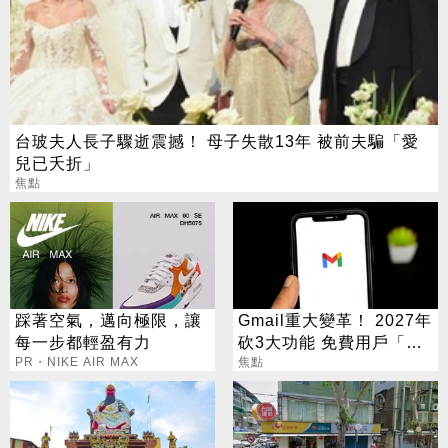
台玻夫人長子驟逝震撼！ 母子失散13年 被前夫騙「愛
兒已夭折」
焦點
踩著空氣，邁向極限，讓
Gmail重大變革！ 2027年
每一步都輕盈有力
砍3大功能 免費用戶「這
PR・NIKE AIR MAX
好康」不能用了
焦點