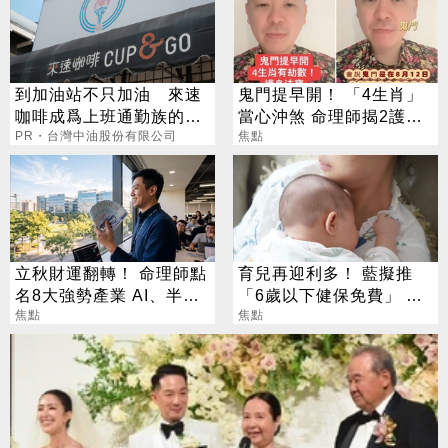
到加油站不只加油 來速
鬼門提早開！ 「4生肖」
咖啡成爲上班通勤族的新
當心沖煞 命理師揭2護身
選擇
PR・台灣中油股份有限公司
法寶
焦點
立秋財運翻轉！ 命理師點
育兒再迎利多！ 藍擬推
名8大強勢產業 AI、半導
「6歲以下健保免費」 每
體成最強黑馬
焦點
年減輕近萬元負擔
焦點