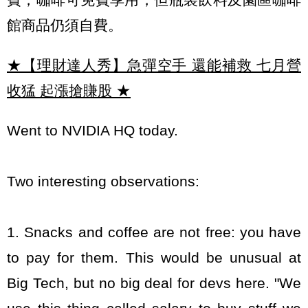
館商品仍須自費。
★【理財達人秀】急彈空手 還能補救 七月營
收猛 起漲搶賺股
★
Went to NVIDIA HQ today.
Two interesting observations:
1. Snacks and coffee are not free: you have
to pay for them. This would be unusual at
Big Tech, but no big deal for devs here. "We