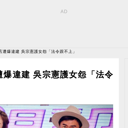
咖啡店遭爆違建 吳宗憲護女怨「法令跟不上」
店遭爆違建 吳宗憲護女怨「法令