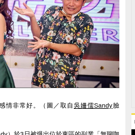
y感情非常好。（圖／取自
吳姍儒Sandy
臉
ndy）於3日被爆出位於東區的副業「無聊咖