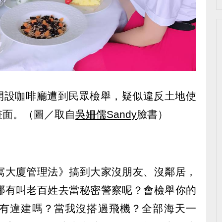
區開設咖啡廳遭到民眾檢舉，疑似違反土地使
畫面。（圖／取自
吳姍儒Sandy
臉書）
寓大廈管理法》搞到大家沒朋友、沒鄰居，
哪有叫老百姓去當秘密警察呢？會檢舉你的
有違建嗎？當我沒搭過飛機？全部海天一