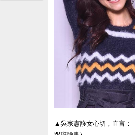
▲吳宗憲護女心切，直言：
跟班
臉書）