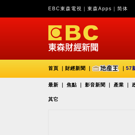
EBC東森電視
｜
東森Apps
｜
简体
首頁
財經新聞
57
最新
焦點
影音新聞
產業
其它