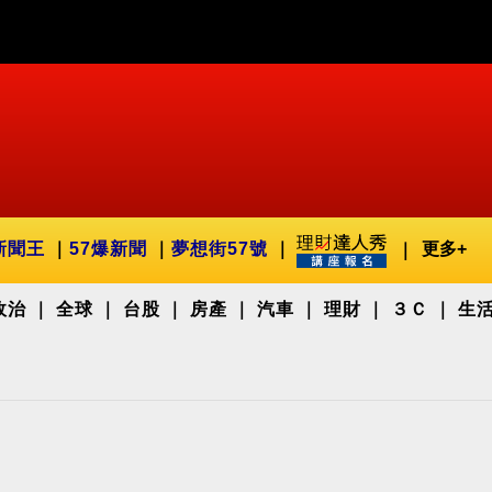
新聞王
57爆新聞
夢想街57號
更多+
政治
全球
台股
房產
汽車
理財
３Ｃ
生