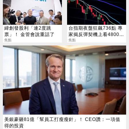
緯創發股利「連2度跳
台指期夜盤狂飆736點 專
票」！ 金管會說重話了
家揭反彈契機上看48000
焦點
點
焦點
美銀豪砸81億「幫員工打瘦瘦針」！ CEO讚：一項值
得的投資