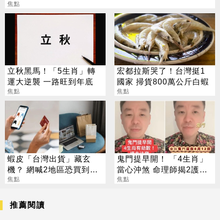
焦點
立秋黑馬！「5生肖」轉
宏都拉斯哭了！台灣挺1
運大逆襲 一路旺到年底
國家 掃貨800萬公斤白蝦
焦點
焦點
蝦皮「台灣出貨」藏玄
鬼門提早開！ 「4生肖」
機？ 網喊2地區恐買到假
當心沖煞 命理師揭2護身
貨 專家揭真相
焦點
法寶
焦點
推薦閱讀