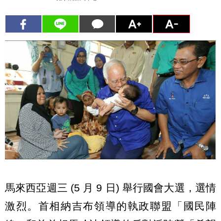
馬來西亞週三 (5 月 9 日) 舉行國會大選，選情
激烈。首相納吉布領導的執政聯盟「國民陣