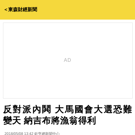
＜東森財經新聞
反對派內鬨 大馬國會大選恐難
變天 納吉布將漁翁得利
2018/05/08 13:42
鉅亨網新聞中心