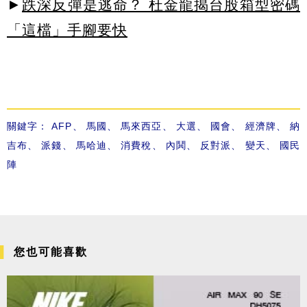
►
跌深反彈是逃命？ 杜金龍揭台股箱型密碼
「這檔」手腳要快
關鍵字：
AFP
、
馬國
、
馬來西亞
、
大選
、
國會
、
經濟牌
、
納
吉布
、
派錢
、
馬哈迪
、
消費稅
、
內鬨
、
反對派
、
變天
、
國民
陣
您也可能喜歡