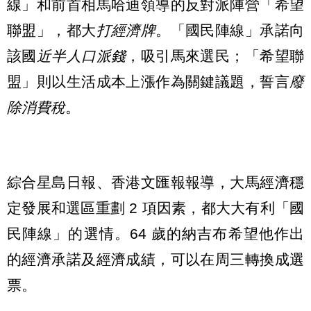
線」和前首相馬哈迪領導的反對派陣營「希望
聯盟」，都大
打經濟牌
。「國民陣線」承諾向
該國
近半人口派錢
，吸引馬來選民；「希望聯
盟」則以生活成本上漲作為關鍵議題，誓言
廢
除消費稅
。
綜合星島日報、香港文匯報報導，大馬經濟穩
定發展和選區重劃 2 項因素，都大大有利「國
民陣線」的選情。64 歲的納吉布希望他作出
的經濟承諾及經濟成績，可以在周三轉換成選
票。