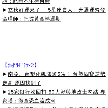
話：此時不生待何時
►
立秋好運來了！ 5星座貴人、升遷運齊發
命理師：把握黃金轉運期
【熱門排行榜】
►
南亞、台塑化飆漲逾5%！ 台塑四寶逆勢
走高 原因找到了
►
15家銀行收回扣 60人涉與地政士勾結 專
家嘆：徹查恐血流成河