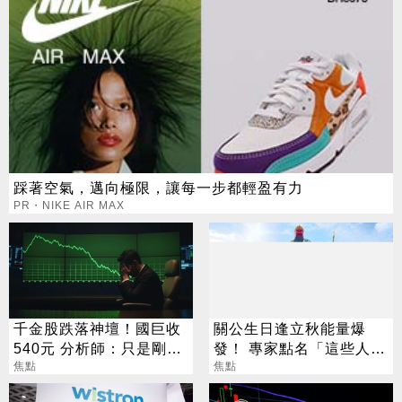
踩著空氣，邁向極限，讓每一步都輕盈有力
PR・NIKE AIR MAX
千金股跌落神壇！國巨收
關公生日逢立秋能量爆
540元 分析師：只是剛開
發！ 專家點名「這些人」
始
焦點
別亂拜
焦點