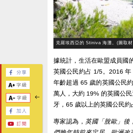
克羅埃西亞的 Stiniva 海灘。(圖取
據統計，生活在歐盟成員國的英
英國公民約占 1/5。2016
年齡超過 65 歲的英國公民約
萬人，大約 19% 的英國
牙，65 歲以上的英國公民約
專家認為，
英國「脫歐」後
們晚年時前來定居。歐洲改革