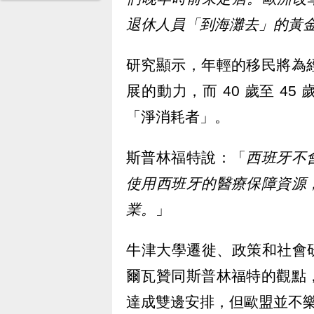
退休人員「到海灘去」的黃
研究顯示，年輕的移民將為
展的動力，而 40 歲至 4
「淨消耗者」。
斯普林福特說：「
西班牙不
使用西班牙的醫療保障資源
業。
」
牛津大學遷徙、政策和社會研
爾瓦贊同斯普林福特的觀點
達成雙邊安排，但歐盟並不