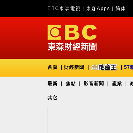
EBC東森電視
｜
東森Apps
｜
简体
首頁
財經新聞
57
最新
焦點
影音新聞
產業
其它