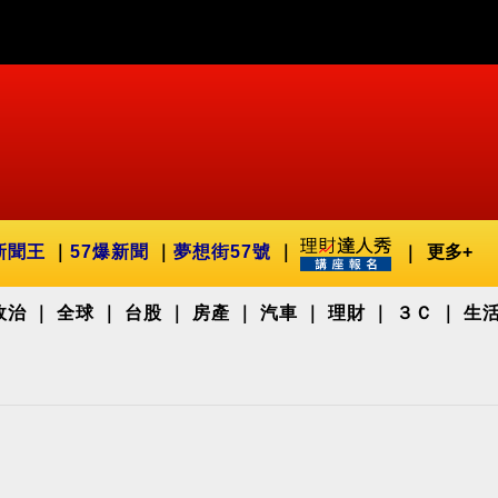
新聞王
57爆新聞
夢想街57號
更多+
政治
全球
台股
房產
汽車
理財
３Ｃ
生