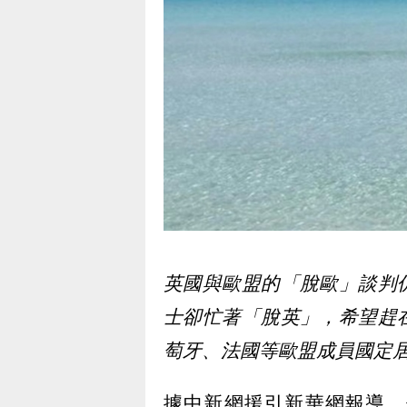
英國與歐盟的「脫歐」談判
士卻忙著「脫英」，希望趕
萄牙、法國等歐盟成員國定
據中新網援引新華網報導，