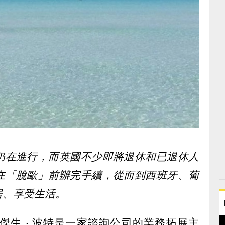
仍在進行，而英國不少即將退休和已退休人
在「脫歐」前辦完手續，從而到西班牙、葡
居、享受生活。
傑生 ‧ 波特是一家諮詢公司的業務拓展主