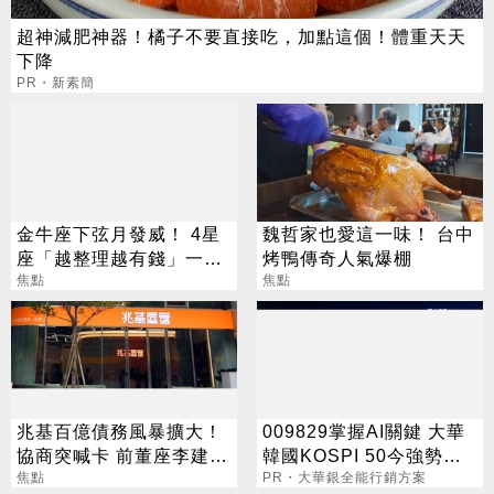
超神減肥神器！橘子不要直接吃，加點這個！體重天天
下降
PR・新素簡
金牛座下弦月發威！ 4星
魏哲家也愛這一味！ 台中
座「越整理越有錢」一路
烤鴨傳奇人氣爆棚
旺運到10月
焦點
焦點
兆基百億債務風暴擴大！
009829掌握AI關鍵 大華
協商突喊卡 前董座李建成
韓國KOSPI 50今強勢開
遭檢調搜索
焦點
募
PR・大華銀全能行銷方案