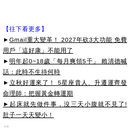
【往下看更多】
►
Gmail重大變革！ 2027年砍3大功能 免費
用戶「這好康」不能用了
►
明年起0~18歲「每月爽領5千」 賴清德喊
話：此時不生待何時
►
立秋好運來了！ 5星座貴人、升遷運齊發
命理師：把握黃金轉運期
►起床就先做件事，沒三天小腹就不見了!
肚子一天天變小！
PR