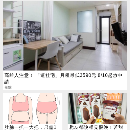
高雄人注意！ 「這社宅」月租最低3590元 8/10起放申
請
焦點
肚腩一抓一大把，只需1
脆友都說相見恨晚！苦甜