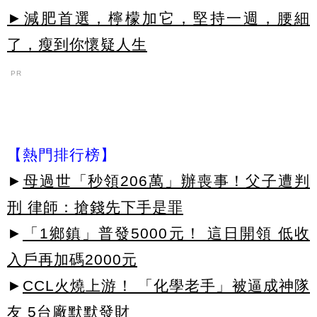
►減肥首選，檸檬加它，堅持一週，腰細
了，瘦到你懷疑人生
PR
【熱門排行榜】
►
母過世「秒領206萬」辦喪事！父子遭判
刑 律師：搶錢先下手是罪
►
「1鄉鎮」普發5000元！ 這日開領 低收
入戶再加碼2000元
►
CCL火燒上游！ 「化學老手」被逼成神隊
友 5台廠默默發財