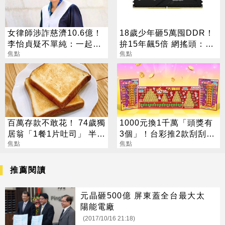
女律師涉詐慈濟10.6億！
18歲少年砸5萬囤DDR！
李怡貞疑不單純：一起洗
拚15年飆5倍 網搖頭：會
錢？
焦點
報廢
焦點
百萬存款不敢花！ 74歲獨
1000元換1千萬「頭獎有
居翁「1餐1片吐司」 半年
3個」！台彩推2款刮刮樂
暴瘦嚇壞女兒
焦點
總獎金逾33億
焦點
推薦閱讀
元晶砸500億 屏東蓋全台最大太
陽能電廠
(2017/10/16 21:18)