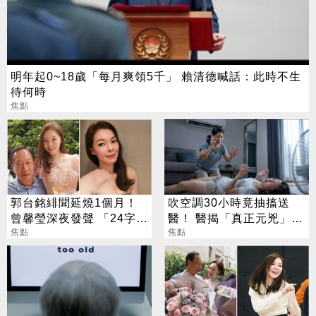
明年起0~18歲「每月爽領5千」 賴清德喊話：此時不生
待何時
焦點
郭台銘緋聞延燒1個月！
吹空調30小時竟抽搐送
曾馨瑩深夜發聲 「24字」
醫！ 醫揭「真正元兇」：
吐盡最心繫的事
焦點
不是冷氣
焦點