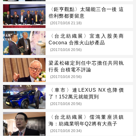
〈鉅亨觀點〉太陽能三合一後 這
些利弊都要留意
(2017/10/16 21:18)
〈台北紡織展〉宜進入股美商
Cocona 合推火山紗產品
(2017/10/16 20:56)
梁孟松確定到任中芯擔任共同執
行長 台積電不評論
(2017/10/16 20:56)
〈車市〉連LEXUS NX也降價
了！152萬元就能買到
(2017/10/16 20:56)
〈台北紡織展〉儒鴻董座洪鎮
海：紡織業明年Q2將有大燕子
(2017/10/16 20:34)