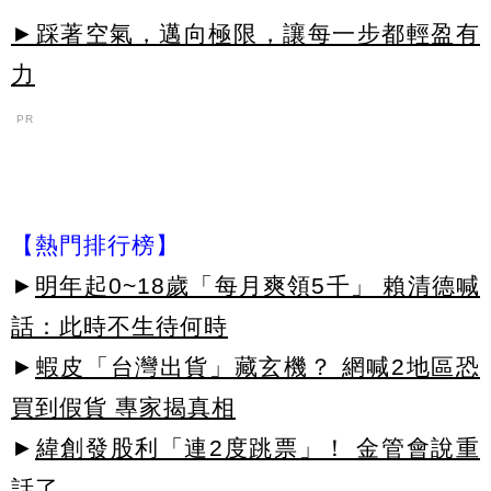
►踩著空氣，邁向極限，讓每一步都輕盈有
力
PR
【熱門排行榜】
►
明年起0~18歲「每月爽領5千」 賴清德喊
話：此時不生待何時
►
蝦皮「台灣出貨」藏玄機？ 網喊2地區恐
買到假貨 專家揭真相
►
緯創發股利「連2度跳票」！ 金管會說重
話了