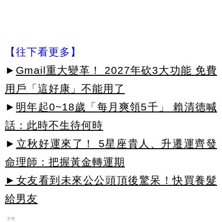
【往下看更多】
►
Gmail重大變革！ 2027年砍3大功能 免費
用戶「這好康」不能用了
►
明年起0~18歲「每月爽領5千」 賴清德喊
話：此時不生待何時
►
立秋好運來了！ 5星座貴人、升遷運齊發
命理師：把握黃金轉運期
►女友看到未來公公頭頂後驚呆！快買養髮
給男友
PR