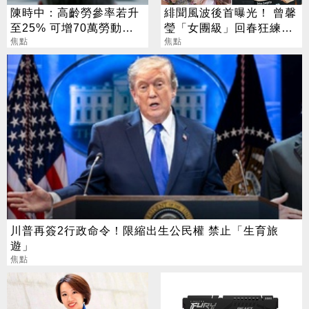
陳時中：高齡勞參率若升
緋聞風波後首曝光！ 曾馨
至25% 可增70萬勞動人
瑩「女團級」回春狂練舞
口
焦點
郭董獨自公園散步
焦點
川普再簽2行政命令！限縮出生公民權 禁止「生育旅
遊」
焦點