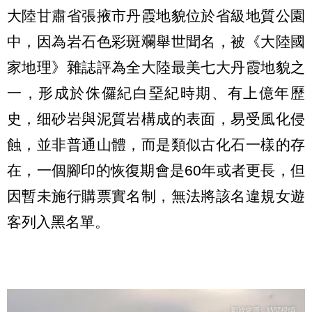
大陸甘肅省張掖市丹霞地貌位於省級地質公園
中，因為岩石色彩斑斕舉世聞名，被《大陸國
家地理》雜誌評為全大陸最美七大丹霞地貌之
一，形成於侏儸紀白堊紀時期、有上億年歷
史，细砂岩與泥質岩構成的表面，易受風化侵
蝕，並非普通山體，而是類似古化石一樣的存
在，一個腳印的恢復期會是60年或者更長，但
因暫未施行購票實名制，無法將該名違規女遊
客列入黑名單。