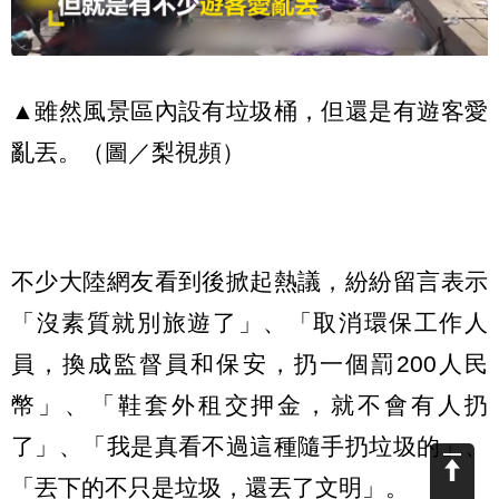
▲雖然風景區內設有垃圾桶，但還是有遊客愛
亂丟。（圖／梨視頻）
不少大陸網友看到後掀起熱議，紛紛留言表示
「沒素質就別旅遊了」、「取消環保工作人
員，換成監督員和保安，扔一個罰200人民
幣」、「鞋套外租交押金，就不會有人扔
了」、「我是真看不過這種隨手扔垃圾的」、
「丟下的不只是垃圾，還丟了文明」。