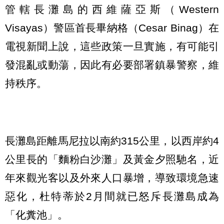
管轄長灘島的西維薩亞斯（Western
Visayas）警區首長畢納格（Cesar Binag）在
電視新聞上說，這些政策一旦實施，有可能引
發混亂或動蕩，因此有必要部署鎮暴警察，維
持秩序。
長灘島距離馬尼拉以南約315公里，以西岸約4
公里長的「麵粉白沙灘」及黃金夕照馳名，近
年來觀光客以及外來人口暴增，導致環境急速
惡化，杜特蒂於2月間就已怒斥長灘島成為
「化糞池」。