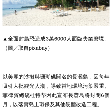
▲全面封島恐造成3萬6000人面臨失業窘境。
（圖／取自pixabay）
以美麗的沙攤與珊瑚礁聞名的長灘島，因每年
吸引大批觀光人潮，導致當地環境污染嚴重。
菲律賓總統杜特蒂因此宣布長灘島將封閉6個
月，以落實島上環保及其他硬體改造工程。