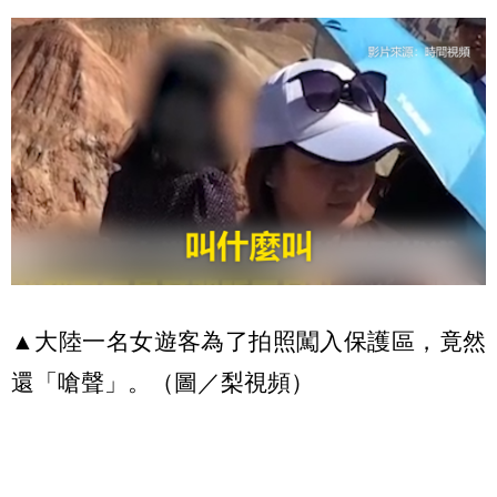
▲大陸一名女遊客為了拍照闖入保護區，竟然
還「嗆聲」。（圖／梨視頻）