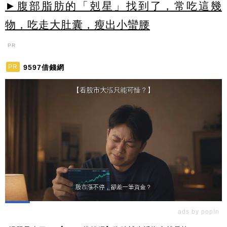
►腹部脂肪的「剋星」找到了，常吃這幾
物，吃走大肚囊，瘦出小蠻腰
PR
9597借錢網
PR
ads by popIn