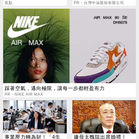
焦點
選擇
PR・台灣中油股份有限公司
踩著空氣，邁向極限，讓每一步都輕盈有力
PR・NIKE AIR MAX
事業壓力轉為財！「4生
嫌母太醜阻出席婚禮！