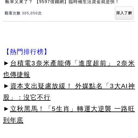
帳單又來了？ 【9597借錢網】臨時補生活資金就是快！
深入了解
觀看次數 305,053次
【熱門排行榜】
►
台積電3奈米產能傳「進度超前」 2奈米
也傳捷報
►
資本支出疑慮放緩！ 外媒點名「3大AI神
股」：沒它不行
►
立秋黑馬！「5生肖」轉運大逆襲 一路旺
到年底