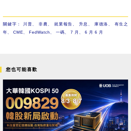
關鍵字：
川普
、
非農
、
就業報告
、
升息
、
庫德洛
、
有生之
年
、
CME
、
FedWatch
、
一碼
、
7 月
、
6 月
6 月
您也可能喜歡