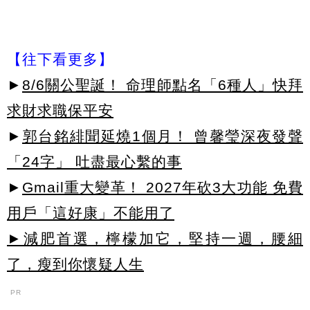
【往下看更多】
►
8/6關公聖誕！ 命理師點名「6種人」快拜
求財求職保平安
►
郭台銘緋聞延燒1個月！ 曾馨瑩深夜發聲
「24字」 吐盡最心繫的事
►
Gmail重大變革！ 2027年砍3大功能 免費
用戶「這好康」不能用了
►減肥首選，檸檬加它，堅持一週，腰細
了，瘦到你懷疑人生
PR