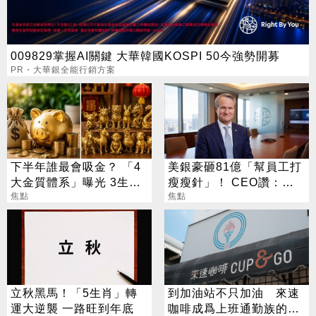
009829掌握AI關鍵 大華韓國KOSPI 50今強勢開募
PR・大華銀全能行銷方案
下半年誰最會吸金？ 「4
美銀豪砸81億「幫員工打
大金質體系」曝光 3生肖
瘦瘦針」！ CEO讚：一
偏財旺到「錢自己找上
焦點
項值得的投資
焦點
門」
立秋黑馬！「5生肖」轉
到加油站不只加油 來速
運大逆襲 一路旺到年底
咖啡成爲上班通勤族的新