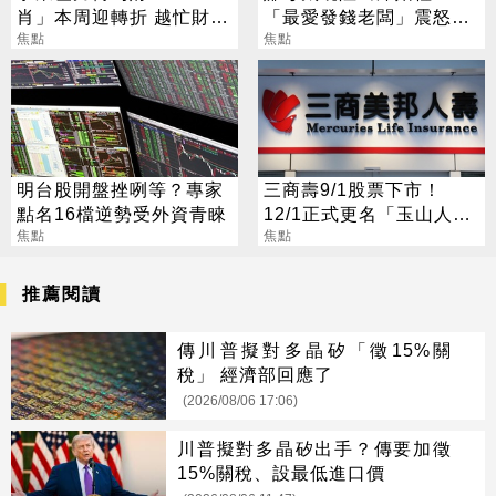
肖」本周迎轉折 越忙財運
「最愛發錢老闆」震怒開
越旺
焦點
除：我看不起你
焦點
明台股開盤挫咧等？專家
三商壽9/1股票下市！
點名16檔逆勢受外資青睞
12/1正式更名「玉山人
焦點
壽」
焦點
推薦閱讀
傳川普擬對多晶矽「徵15%關
稅」 經濟部回應了
(2026/08/06 17:06)
川普擬對多晶矽出手？傳要加徵
15%關稅、設最低進口價