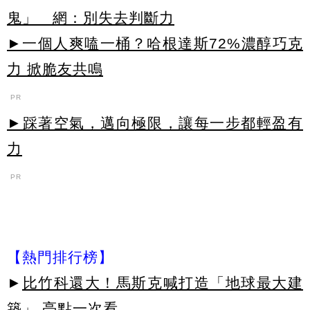
鬼」 網：別失去判斷力
►一個人爽嗑一桶？哈根達斯72%濃醇巧克
力 掀脆友共鳴
PR
►踩著空氣，邁向極限，讓每一步都輕盈有
力
PR
【熱門排行榜】
►
比竹科還大！馬斯克喊打造「地球最大建
築」 亮點一次看