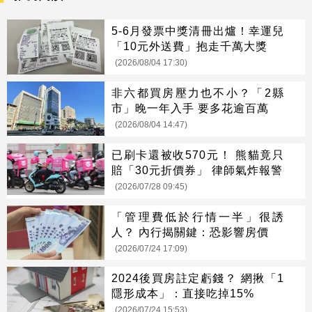
5-6月發票中獎清冊出爐！幸運兒
「10元外送費」抱走千萬大獎
(2026/08/04 17:30)
非六都買房壓力也不小？「2縣
市」晚一年入手 要多花逾百萬
(2026/08/04 14:47)
已刷卡還被收570元！ 熊貓竟只
賠「30元折價券」 律師氣炸報警
(2026/07/28 09:45)
「管理費低於行情一半」很誘
人？ 內行揭關鍵：恐影響房價
(2026/07/24 17:09)
2024後買房註定虧錢？ 網揪「1
隱形成本」：直接吃掉15%
(2026/07/24 15:53)