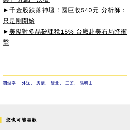
►
千金股跌落神壇！國巨收540元 分析師：
只是剛開始
►
美擬對多晶矽課稅15% 台廠赴美布局降衝
擊
關鍵字：
外送
、
房價
、
雙北
、
三芝
、
陽明山
您也可能喜歡