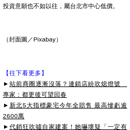
投資意願也不如以往，屬台北市中心低價。
（封面圖／Pixabay）
【往下看更多】
►
站前商圈逐漸沒落？連鎖店紛吹熄燈號
專家：都更後可望回春
►
新北5大指標豪宅今年全賠售 最高慘虧逾
2600萬
►
代銷狂吹噓自家建案！她嚇壞疑「一定有