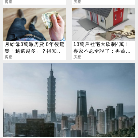
房價挫咧等
房產
1.4億元求售
房產
月給母3萬繳房貸 8年後驚
13萬戶社宅大砍剩4萬！
覺「越還越多」？得知真
專家不忍全說了：再蓋下
相嘆：一場惡夢
房產
去房市會崩
房產