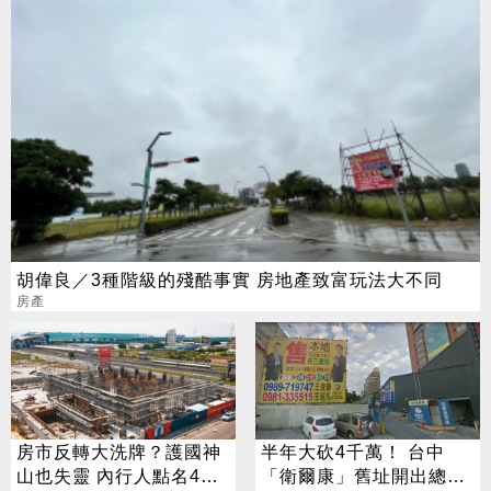
胡偉良／3種階級的殘酷事實 房地產致富玩法大不同
房產
房市反轉大洗牌？護國神
半年大砍4千萬！ 台中
山也失靈 內行人點名4區
「衛爾康」舊址開出總價