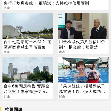
央行打炒房奏效！ 董瑞斌：支持維持信用管制
房產
台中七期豪宅王不保？ 這
用金檢取代第八波信用管
區新案竟喊出單價百萬
制？ 楊金龍：那當然
房產
房產
台中6萬間房待售 賣壓全
「果凍姐姐」楊晨熙成千
台之冠！專家曝撿便宜時
萬富婆！以小換大成功買
機
房產
下內湖48坪宅
房產
推薦閱讀