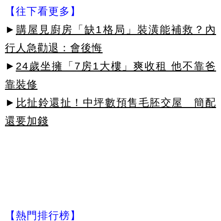
【往下看更多】
►
購屋見廚房「缺1格局」裝潢能補救？內
行人急勸退：會後悔
►
24歲坐擁「7房1大樓」爽收租 他不靠爸
靠裝修
►
比扯鈴還扯！中坪數預售毛胚交屋 簡配
還要加錢
【熱門排行榜】