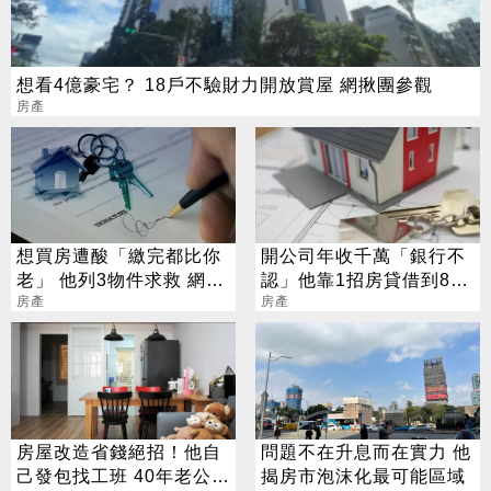
想看4億豪宅？ 18戶不驗財力開放賞屋 網揪團參觀
房產
想買房遭酸「繳完都比你
開公司年收千萬「銀行不
老」 他列3物件求救 網嚇
認」他靠1招房貸借到8成
退：全是坑
房產
網讚：很棒了
房產
房屋改造省錢絕招！他自
問題不在升息而在實力 他
己發包找工班 40年老公寓
揭房市泡沫化最可能區域