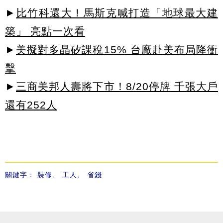
►
比竹科還大！馬斯克喊打造「地球最大建
築」 亮點一次看
►
美擬對多晶矽課稅15% 台廠赴美布局降衝
擊
►
三商美邦人壽將下市！8/20停牌 千張大戶
還有252人
關鍵字：
裝修
、
工人
、
省錢