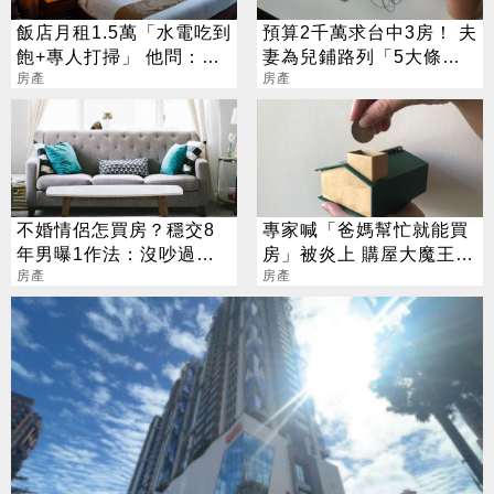
飯店月租1.5萬「水電吃到
預算2千萬求台中3房！ 夫
飽+專人打掃」 他問：幹
妻為兒鋪路列「5大條
嘛買房呢？
房產
件」 網秒推這區
房產
不婚情侶怎買房？穩交8
專家喊「爸媽幫忙就能買
年男曝1作法：沒吵過架
房」被炎上 購屋大魔王曝
全憑信任
房產
光
房產