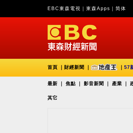
EBC東森電視
｜
東森Apps
｜
简体
首頁
財經新聞
57
最新
焦點
影音新聞
產業
其它