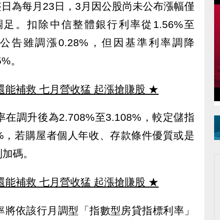
整日為每月23日，3月因公股尚未公布漲幅僅
再調足。扣除中信整體銀行利率從1.56%至
南公告雖調漲0.28%，但因基準利率調降
5%。
還能補救 七月營收猛 起漲搶賺股
★
調升後為2.708%至3.108%，較定儲指
019%，若購屋者個人年收、存款條件優質或是
別加碼。
還能補救 七月營收猛 起漲搶賺股
★
率將依該行月調型「指數型房貸指標利率」