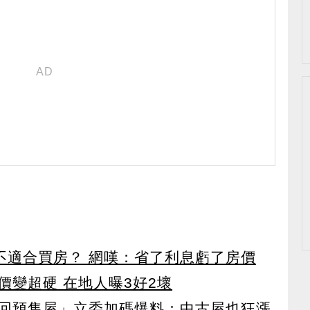
前不適合買房？ 網嘆：省了利息虧了房價
價變超硬 在地人曝3好2壞
回預售屋」立委加碼爆料：中古屋也狂漲