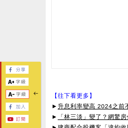
【往下看更多】
►
升息利率變高 2024之
►
「林三淡」變了？網驚房
►
建商配合投機客「違約收