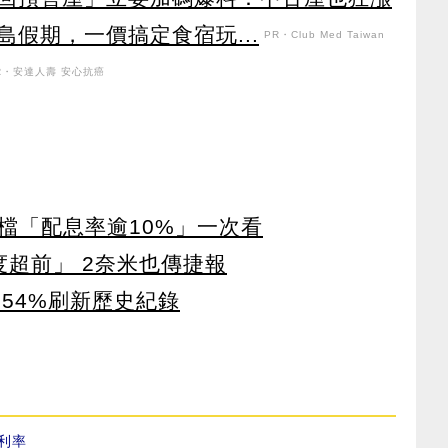
假期，一價搞定食宿玩...
PR・Club Med Taiwan
R・安達人壽 安心抗癌
4檔「配息率逾10%」一次看
度超前」 2奈米也傳捷報
增54%刷新歷史紀錄
利率