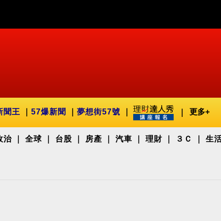
新聞王
57爆新聞
夢想街57號
更多+
政治
全球
台股
房產
汽車
理財
３Ｃ
生