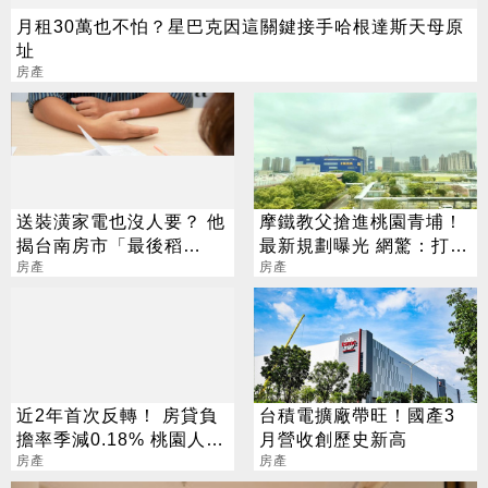
月租30萬也不怕？星巴克因這關鍵接手哈根達斯天母原
址
房產
送裝潢家電也沒人要？ 他
摩鐵教父搶進桃園青埔！
揭台南房市「最後稻
最新規劃曝光 網驚：打造
草」：還不是主跌段
房產
愛情園區
房產
近2年首次反轉！ 房貸負
台積電擴廠帶旺！國產3
擔率季減0.18% 桃園人最
月營收創歷史新高
有感
房產
房產