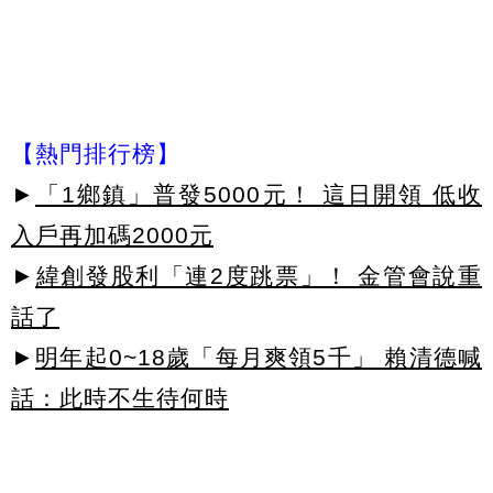
【熱門排行榜】
►
「1鄉鎮」普發5000元！ 這日開領 低收
入戶再加碼2000元
►
緯創發股利「連2度跳票」！ 金管會說重
話了
►
明年起0~18歲「每月爽領5千」 賴清德喊
話：此時不生待何時