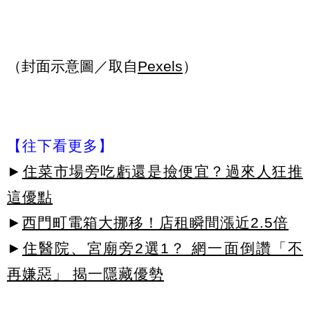
（封面示意圖／取自
Pexels
）
【往下看更多】
►
住菜市場旁吃虧還是撿便宜？過來人狂推
這優點
►
西門町電箱大挪移！店租瞬間漲近2.5倍
►
住醫院、宮廟旁2選1？ 網一面倒讚「不
再嫌惡」 揭一隱藏優勢