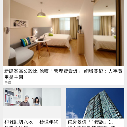
新建案高公設比 他嘆「管理費貴爆」 網曝關鍵：人事費
用是主因
房產
和雜亂切八段 秒懂年終
買房殺價「1錯誤」別