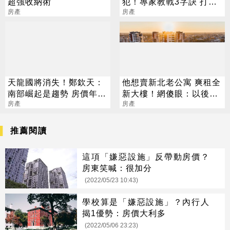
超強收納術
犯！專家教戰3字訣 打折
房產
就是香
房產
天龍國將消失！鄭欽天：
他想賣新北老公寓 爽租全
南部崛起是趨勢 房價年漲
新大樓！網傻眼：以後小
5～10%
房產
孩會恨你
房產
推薦閱讀
這項「嫌惡設施」反帶動房價？
房東笑喊：很加分
(2022/05/23 10:43)
學校算是「嫌惡設施」？內行人
揭1優勢：房價大利多
(2022/05/06 23:23)