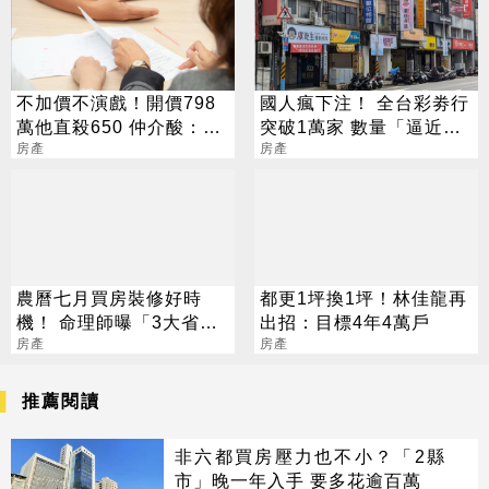
不加價不演戲！開價798
國人瘋下注！ 全台彩劵行
萬他直殺650 仲介酸：很
突破1萬家 數量「逼近直
難相處
房產
營超商」
房產
農曆七月買房裝修好時
都更1坪換1坪！林佳龍再
機！ 命理師曝「3大省錢
出招：目標4年4萬戶
攻略」：一次省很大
房產
房產
推薦閱讀
非六都買房壓力也不小？「2縣
市」晚一年入手 要多花逾百萬