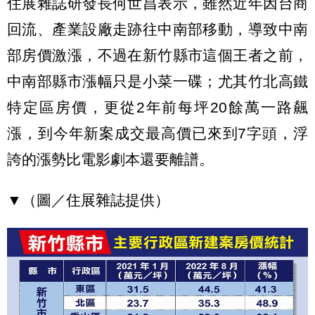
住展雜誌研發長何世昌表示，雖然近年因台商
回流、產業設廠走跡往中南部移動，導致中南
部房價激漲，不過在新竹縣市這個王者之前，
中南部縣市漲幅只是小菜一碟；尤其竹北高鐵
特定區房價，更從2年前每坪20餘萬一路飆
漲，到今年新案成交最高價已來到7字頭，浮
誇的漲勢比電影劇本還要離譜。
▼（圖／住展雜誌提供）