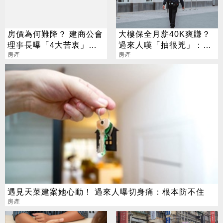
房價為何難降？ 建商公會
大樓保全月薪40K爽賺？
理事長曝「4大苦衷」：
過來人嘆「抽很兇」：僅
硬壓受苦是台灣人
房產
供參考
房產
遇見天菜建案她心動！ 過來人曝切身痛：根本防不住
房產