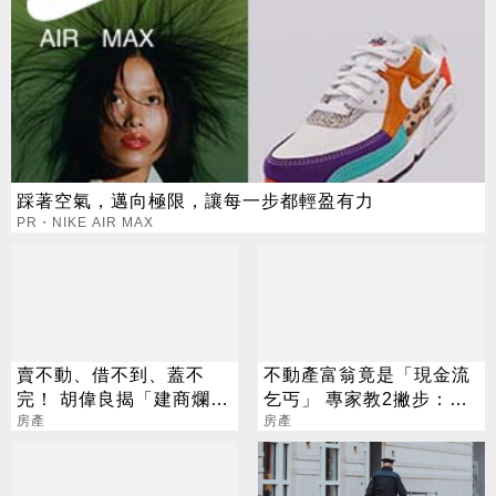
踩著空氣，邁向極限，讓每一步都輕盈有力
PR・NIKE AIR MAX
賣不動、借不到、蓋不
不動產富翁竟是「現金流
完！ 胡偉良揭「建商爛尾
乞丐」 專家教2撇步：生
5病兆」：快鬆綁管制
房產
活更寬裕
房產