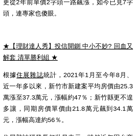
更從2年前單價2字頭一路飆漲，如今已見7字
頭，連專家也傻眼。
★【理財達人秀】投信開鍘 中小不妙? 回血又
解套 清單勝利組
★
根據
住展雜誌
統計，2021年1月至今年8月、
近一年多以來，新竹市新建案平均房價由25.3
萬漲至37.3萬元，漲幅約47％；新竹縣更不遑
多讓，同期房價單價由21.8萬元飆到34.1萬
元，漲幅高達約56％。