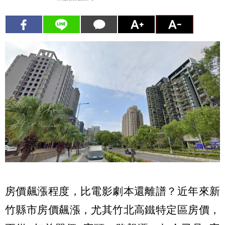
房價飆漲程度，比電影劇本還離譜？近年來新
竹縣市房價飆漲，尤其竹北高鐵特定區房價，