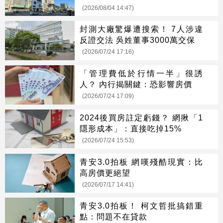
(2026/08/04 14:47)
封測大廠驚爆遭搜索！ 7人涉違
反證交法 吳姓董事3000萬交保
(2026/07/24 17:16)
「管理費低於行情一半」很誘
人？ 內行揭關鍵：恐影響房價
(2026/07/24 17:09)
2024後買房註定虧錢？ 網揪「1
隱形成本」：直接吃掉15%
(2026/07/24 15:53)
青安3.0拍板 網嘆殘酷現實：比
高房價更絕望
(2026/07/17 14:41)
青安3.0拍板！ 柯文哲批搞錯重
點：問題不在貸款