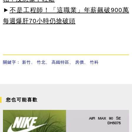
►
不是工程師！「這職業」年薪飆破900萬
每週爆肝70小時仍搶破頭
關鍵字：
新竹
、
竹北
、
高鐵特區
、
房價
、
竹科
您也可能喜歡