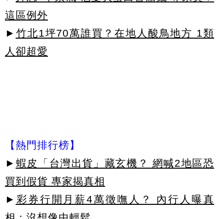
這區例外
►
竹北1坪70萬誰買？在地人酸鳥地方 1類
人卻超愛
【熱門排行榜】
►
蝦皮「台灣出貨」藏玄機？ 網喊2地區恐
買到假貨 專家揭真相
►
彩券行開月薪4萬徵嘸人？ 內行人曝真
相：沒想像中輕鬆