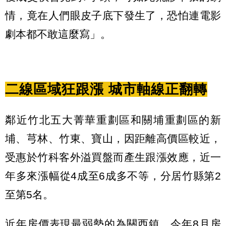
情，竟在人們眼皮子底下發生了，恐怕連電影
劇本都不敢這麼寫」。
二線區域狂跟漲 城市軸線正翻轉
鄰近竹北五大菁華重劃區和關埔重劃區的新
埔、芎林、竹東、寶山，因距離高價區較近，
受惠於竹科客外溢買盤而產生跟漲效應，近一
年多來漲幅從4成至6成多不等，分居竹縣第2
至第5名。
近年房價表現最弱勢的為關西鎮，今年8月房