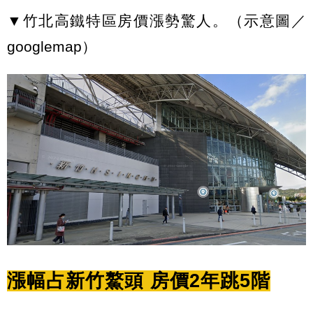
▼竹北高鐵特區房價漲勢驚人。（示意圖／
googlemap）
漲幅占新竹鰲頭 房價2年跳5階