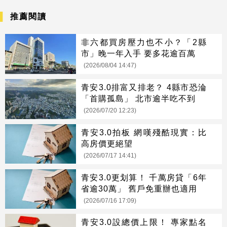
推薦閱讀
非六都買房壓力也不小？「2縣
市」晚一年入手 要多花逾百萬
(2026/08/04 14:47)
青安3.0排富又排老？ 4縣市恐淪
「首購孤島」 北市逾半吃不到
(2026/07/20 12:23)
青安3.0拍板 網嘆殘酷現實：比
高房價更絕望
(2026/07/17 14:41)
青安3.0更划算！ 千萬房貸「6年
省逾30萬」 舊戶免重辦也適用
(2026/07/16 17:09)
青安3.0設總價上限！ 專家點名