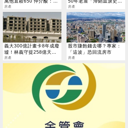
萬他直殺650 仲介酸：很
50年老屋「滯銷血淚史」
難相處
房產
網戰翻
房產
義大300億計畫卡8年成廢
股市賺飽錢去哪？專家：
墟！林義守提258億天價
「這波」恐回流房市
國賠
房產
房產