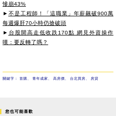
慘崩43%
►
不是工程師！「這職業」年薪飆破900萬
每週爆肝70小時仍搶破頭
►
台股開高走低收跌170點 網見外資操作
嘆：要反轉了嗎？
關鍵字：
首購
、
青年成家
、
高房價
、
台北買房
、
房貸
您也可能喜歡