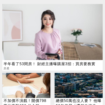
半年看了53間房！ 財經主播曝購屋3招：買房要務實
房產
不加價不演戲！開價798
總價50萬也沒人要？ 他曝