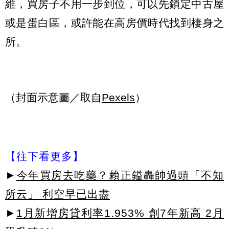
維，買房子不用一步到位，可以先鎖定中古屋
或是蛋白區，或許能在高房價時代找到棲身之
所
。
（封面示意圖／取自
Pexels
）
【往下看更多】
►
今年買房去吃藥？賴正鎰轟帥過頭「不知
所云」 利空早已出盡
►
1月新增房貸利率1.953% 創7年新高 2月