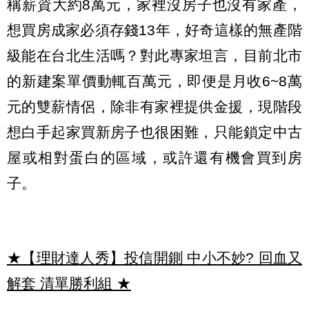
稱薪資大約8萬元，家裡沒房子也
沒有家產，
想買房成家必須存錢
13
年，
好奇這樣的無產階
級能在台北生活嗎？對此專家坦言，目前北市
的新建案單價動輒百萬元，即便是月收
6~8
萬
元的雙薪情侶，除非有家裡提供金援，現階段
想白手起家買新房子也很困難，只能鎖定中古
屋或相對蛋白的區域，或許還有機會買到房
子
。
★【理財達人秀】投信開鍘 中小不妙? 回血又
解套 清單勝利組
★