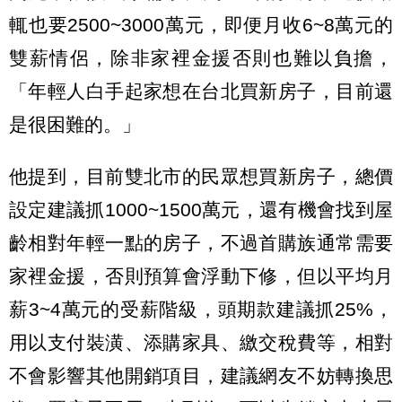
輒也要
2500~3000
萬元，即便月收
6~8
萬元的
雙薪情侶，除非家裡金援否則也難以負擔，
「年輕人白手起家想在台北買新房子，目前還
是很困難的
。
」
他提到，目前雙北市的民眾想買新房子，總價
設定建議抓
1000~1500
萬元，還有機會找到屋
齡相對年輕一點的房子，不過首購族通常需要
家裡金援，否則預算會浮動下修，但以平均月
薪
3~4
萬元的受薪階級，頭期款建議抓
25%
，
用以支付裝潢、添購家具、繳交稅費等，相對
不會影響其他開銷項目，建議網友不妨轉換思