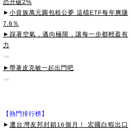
恐升破2%
►
小資族萬元圓包租公夢 這檔ETF每年爽賺
7.6％
►踩著空氣，邁向極限，讓每一步都輕盈有
力
PR
►帶著皮克敏一起出門吧
PR
【熱門排行榜】
►
遭台灣友邦封鎖16個月！ 宏國白蝦出口