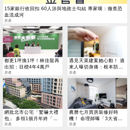
15家銀行收回扣 60人涉與地政士勾結 專家嘆：徹查恐
血流成河
房產
都更1坪換1坪！林佳龍再
遇見天菜建案她心動！ 過
出招：目標4年4萬戶
來人曝切身痛：根本防不
房產
住
房產
網批北市公宅「驚嚇大禮
農曆七月買房裝修好時
包」 多領1個月年終「租
機！ 命理師曝「3大省錢
金4萬秒變4萬7」
房產
攻略」：一次省很大
房產