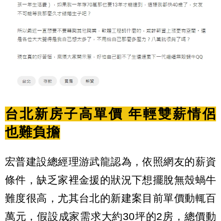
台北新房子高單價 年輕雙薪情侶
也難負擔
宏普建設總經理游武龍認為，依照網友的薪資
條件，缺乏家裡金援的狀況下想擺脫無殼蝸牛
難度很高，尤其
台北的新建案目前單價動輒百
萬元，假設成家需求大約
30
坪的
2
房，總價動