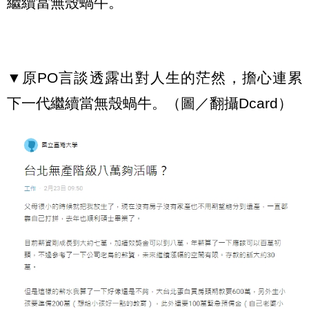
繼續當無殼蝸牛。
▼原PO言談透露出對人生的茫然，擔心連累
下一代繼續當無殼蝸牛。（圖／翻攝Dcard）