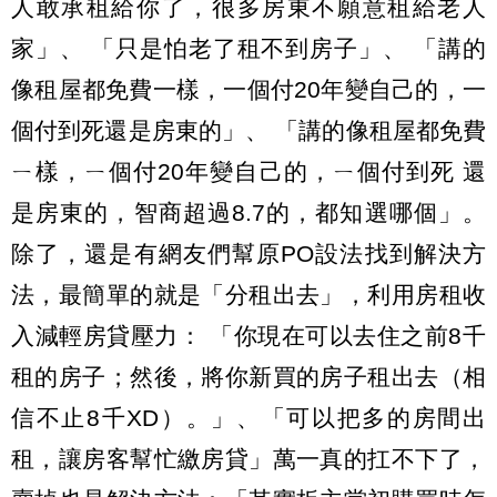
人敢承租給你了，很多房東不願意租給老人
家」、 「只是怕老了租不到房子」、 「講的
像租屋都免費一樣，一個付20年變自己的，一
個付到死還是房東的」、 「講的像租屋都免費
ㄧ樣，ㄧ個付20年變自己的，ㄧ個付到死 還
是房東的，智商超過8.7的，都知選哪個」。
除了，還是有網友們幫原PO設法找到解決方
法，最簡單的就是「分租出去」，利用房租收
入減輕房貸壓力： 「你現在可以去住之前8千
租的房子；然後，將你新買的房子租出去（相
信不止8千XD）。」、「可以把多的房間出
租，讓房客幫忙繳房貸」萬一真的扛不下了，