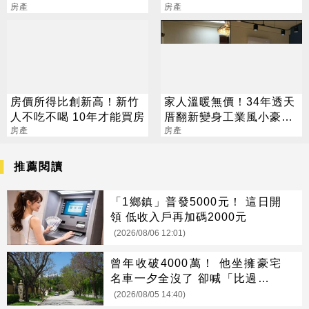
壓力更大了
房產
網噴爆
房產
房價所得比創新高！新竹
家人溫暖無價！34年透天
人不吃不喝 10年才能買房
厝翻新變身工業風小豪宅
房產
百萬元有找
房產
推薦閱讀
「1鄉鎮」普發5000元！ 這日開
領 低收入戶再加碼2000元
(2026/08/06 12:01)
曾年收破4000萬！ 他坐擁豪宅
名車一夕全沒了 卻喊「比過去更
快樂」
(2026/08/05 14:40)