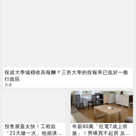
投資大學城穩收高報酬？三所大學的投報率已低於一般
行政區
房產
預售屋蓋太快！工程款
年薪80萬「狂電7成上班
「21天繳一次」他崩潰：
族」！男嘆買不起房 反遭