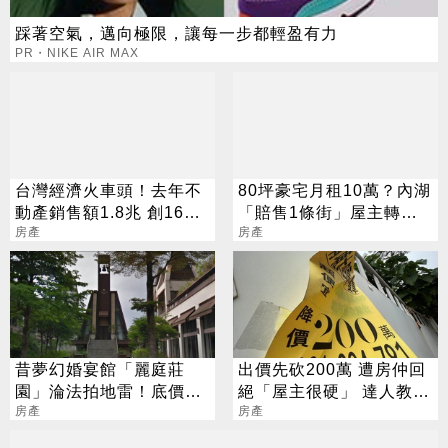
踩著空氣，邁向極限，讓每一步都輕盈有力
PR・NIKE AIR MAX
台灣經濟火車頭！去年不
80坪豪宅月租10萬？內湖
動產銷售額1.8兆 創16年
「賠售1條街」屋主轉租
新高
房產
硬撐
房產
昔夢幻婚宴館「麗庭莊
出價先砍200萬 遭房仲回
園」淪法拍地雷！底價2
絕「屋主很硬」 達人教斡
億 建物得立拆
房產
旋前必做3動作
房產