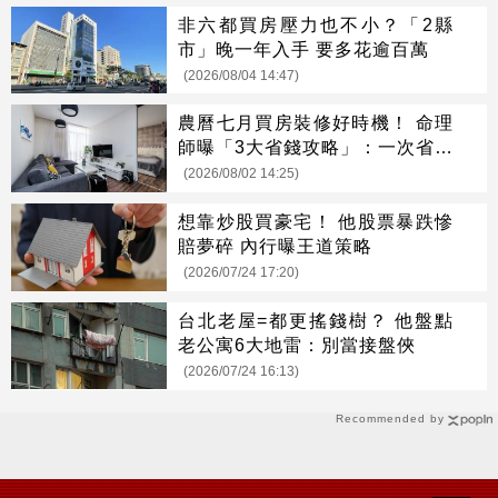
非六都買房壓力也不小？「2縣
市」晚一年入手 要多花逾百萬
(2026/08/04 14:47)
農曆七月買房裝修好時機！ 命理
師曝「3大省錢攻略」：一次省很
大
(2026/08/02 14:25)
想靠炒股買豪宅！ 他股票暴跌慘
賠夢碎 內行曝王道策略
(2026/07/24 17:20)
台北老屋=都更搖錢樹？ 他盤點
老公寓6大地雷：別當接盤俠
(2026/07/24 16:13)
Recommended by