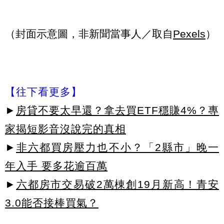
（封面示意圖，非新聞當事人／取自
Pexels
）
【往下看更多】
►
房貸不要太早還？拿去買ETF穩賺4%？專
家揭短影音沒說完的真相
►
非六都買房壓力也不小？「2縣市」晚一
年入手 要多花逾百萬
►
六都房市交易破2萬棟創19月新高！青安
3.0能否接棒買氣？