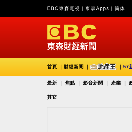
EBC東森電視
｜
東森Apps
｜
简体
首頁
財經新聞
57
最新
焦點
影音新聞
產業
其它