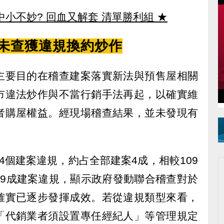
中小不妙? 回血又解套 清單勝利組
★
 未查獲違規換約炒作
主要目的在稽查建案落實新法與預售屋相關
市違法炒作與不當行銷手法再起，以確實維
者購屋權益。經現場稽查結果，並未發現有
4個建案違規，約占全部建案4成，相較109
近9成建案違規，顯示政府發動聯合稽查對於
確實已逐步發揮成效。若從違規類型來看，
「代銷業者須設置專任經紀人」等管理規定