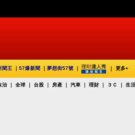
新聞王
57爆新聞
夢想街57號
更多+
政治
全球
台股
房產
汽車
理財
３Ｃ
生