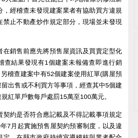
分，經稽查未發現建案業者有協助買方違規
在禁止不動產炒作規定部分，現場並未發現
者在銷售前應先將預售屋資訊及買賣定型化
稽查結果發現有1個建案未報備查即進行銷
；另稽查建案中有52個建案使用紅單(購屋預
保留出售或不利買方等事項，經查其中5個建
規紅單戶數每戶處罰15萬至100萬元。
賣契約是否符合應記載及不得記載事項規定
0年7月起實施預售屋契約預審制度，以及違
規定，在縣市政府持續宣導稽核與業者配合