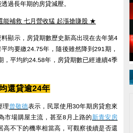
能透過長年期的房貸減壓。
還能補救 七月營收猛 起漲搶賺股
★
資料顯示，房貸期數歷史新高出現在去年第4
平均要繳24.75年，隨後雖然降到291期，
期，平均約24.58年，房貸期數已經連續4季
均還貸逾24年
經理
曾敬德
表示，民眾使用30年期房貸愈來
成為市場購屋主流，甚至8月上路的
新青安房
此居高不下的機率相當高，可觀察後續是否還