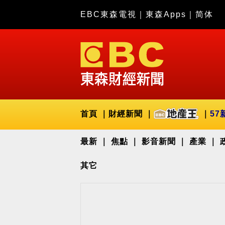
EBC東森電視
｜
東森Apps
｜
简体
首頁
財經新聞
57
最新
焦點
影音新聞
產業
其它