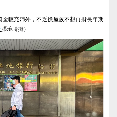
資金較充沛外，不乏換屋族不想再揹長年期
王
張琬聆攝）