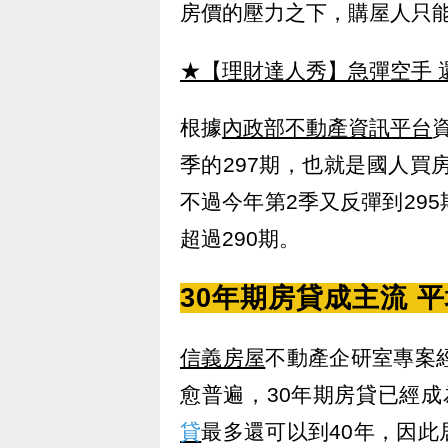
房價的壓力之下，購屋人只
★【理財達人秀】急彈空手 
根據
內政部不動產資訊平台
季的297期，也就是國人買房
不過今年第2季又反彈到295
超過290期。
30年期房貸成主流 平
信義房屋
不動產企研室專案
愈普遍，30年期房貸已經
貸
最多還可以到40年，因