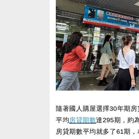
隨著國人購屋選擇30年期
平均
房貸期數
達295期，約
房貸期數平均就多了61期