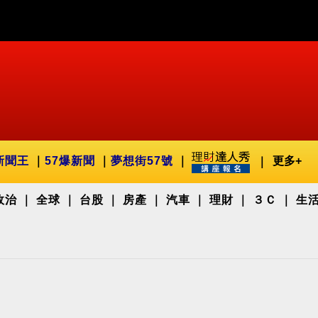
新聞王
57爆新聞
夢想街57號
更多+
政治
全球
台股
房產
汽車
理財
３Ｃ
生