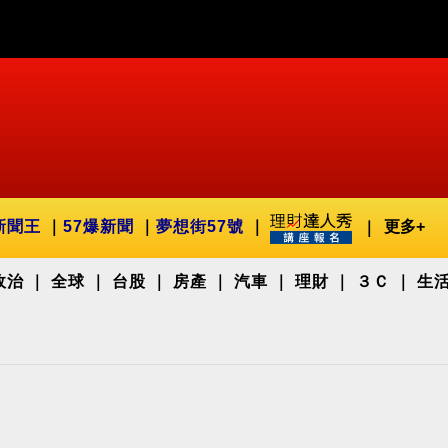
新聞王
57爆新聞
夢想街57號
更多+
政治
全球
台股
房產
汽車
理財
３Ｃ
生