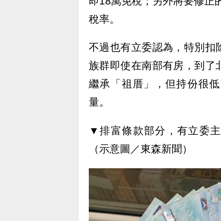
即18萬免稅；另外將要修正
稅率。
不過也有立委認為，特別扣
族群即使在南部有房，到了
繼承「祖厝」，但持份很低
量。
▼排富條款部分，有立委主
（示意圖／東森新聞）