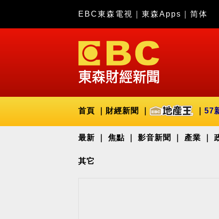
EBC東森電視
｜
東森Apps
｜
简体
首頁
財經新聞
57
最新
焦點
影音新聞
產業
其它