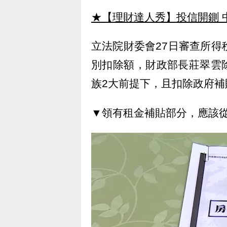
★【理財達人秀】投信開鍘 
立法院財委會27日審查所得
別扣除額，財政部長莊翠雲
族2大前提下，且扣除政府補
▼領有租金補貼部分，應該