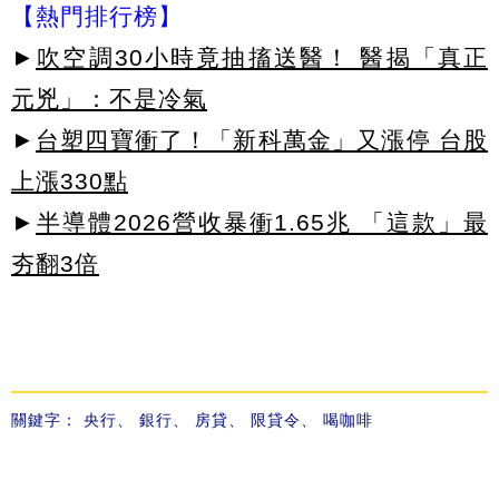
【熱門排行榜】
►
吹空調30小時竟抽搐送醫！ 醫揭「真正
元兇」：不是冷氣
►
台塑四寶衝了！「新科萬金」又漲停 台股
上漲330點
►
半導體2026營收暴衝1.65兆 「這款」最
夯翻3倍
關鍵字：
央行
、
銀行
、
房貸
、
限貸令
、
喝咖啡