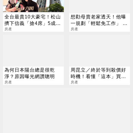
全台最貴10大豪宅！松山
想勸母賣老家透天！他曝
擠下信義「搶4席」5成豪
一規劃「輕鬆免工作」 網
客不貸款
房產
酸：啃到見骨
房產
為何日本陽台總是很乾
周昆立／終於等到殺價好
淨？原因曝光網讚聰明
時機！看懂「這本」買到
房產
便宜屋
房產