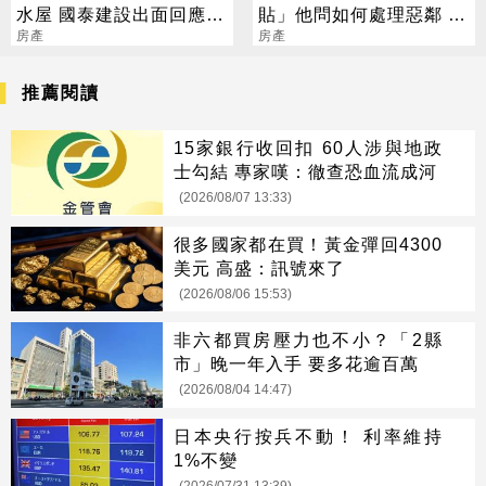
水屋 國泰建設出面回應
貼」他問如何處理惡鄰 網
了！
房產
一面倒：沒毛病
房產
推薦閱讀
15家銀行收回扣 60人涉與地政
士勾結 專家嘆：徹查恐血流成河
(2026/08/07 13:33)
很多國家都在買！黃金彈回4300
美元 高盛：訊號來了
(2026/08/06 15:53)
非六都買房壓力也不小？「2縣
市」晚一年入手 要多花逾百萬
(2026/08/04 14:47)
日本央行按兵不動！ 利率維持
1%不變