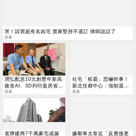
哭！誤買超有名凶宅 賣家堅持不退訂 律師說話了
房產
潤弘配息10元創歷年新高
社宅「租霸」恐嚇幹事！
搶攻AI、3D列印蓋房省成
新北住都中心：強制退租
本
房產
列黑名單
房產
老牌建商7千萬豪宅成漏
嫌鄰車太靠近「反應後更