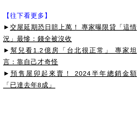
【往下看更多】
►
交屋延期恐日賠上萬！ 專家曝限貸「這情
況」最慘：錢全被沒收
►
幫兒看1.2億房「台北很正常」 專家坦
言：靠自己才奇怪
►
預售屋卯起來賣！ 2024半年總銷金額
「已達去年8成」