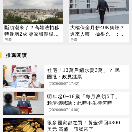
斷頭潮來了？高雄法拍移
大樓保全月薪40K爽賺？
轉暴增2成 專家曝關鍵原
過來人嘆「抽很兇」：僅
因
房產
供參考
房產
推薦閱讀
社宅「13萬戶縮水變3萬」？ 民
團批：政見跳票
(2026/08/07 17:42)
明年起0~18歲「每月爽領5千」
賴清德喊話：此時不生待何時
(2026/08/07 14:00)
很多國家都在買！黃金彈回4300
美元 高盛：訊號來了