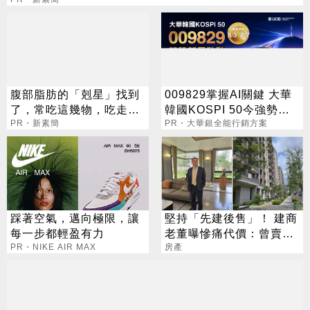
腹部脂肪的「剋星」找到
009829掌握AI關鍵 大華
了，常吃這幾物，吃走大
韓國KOSPI 50今強勢開
肚囊，瘦出小蠻腰
PR・新素簡
募
PR・大華銀全能行銷方案
踩著空氣，邁向極限，讓
堅持「先建後售」！ 建商
每一步都輕盈有力
老董曝慘痛代價：曾賣預
PR・NIKE AIR MAX
售賠5億
房產