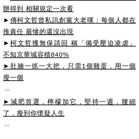
辦得到 相關規定一次看
►
傳柯文哲曾私訊創黨大老嘆：每個人都在
推責任 最慘的還沒出現
►
柯文哲獲無保請回 稱「備受壓迫凌虐」
不知京華城容積840%
►肚腩一抓一大把，只需1個雞蛋，用一個
瘦一個
PR
►減肥首選，檸檬加它，堅持一週，腰細
了，瘦到你懷疑人生
PR