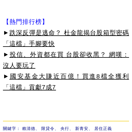
【熱門排行榜】
►
跌深反彈是逃命？ 杜金龍揭台股箱型密碼
「這檔」手腳要快
►
投信、外資都在買 台股卻收黑？ 網嘆：
沒人要玩了
►
國安基金大賺近百億！買進8檔全獲利
「這檔」貢獻7成7
關鍵字：
賴清德
、
限貸令
、
央行
、
新青安
、
居住正義