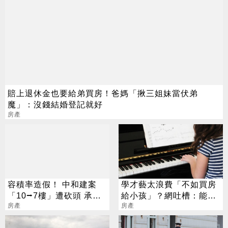
賠上退休金也要給弟買房！爸媽「揪三姐妹當伏弟
魔」：沒錢結婚登記就好
房產
容積率造假！ 中和建案
學才藝太浪費「不如買房
「10⭢7樓」遭砍頭 承購
給小孩」？網吐槽：能買
戶泣：還我一個家
房產
房就不差這點錢
房產