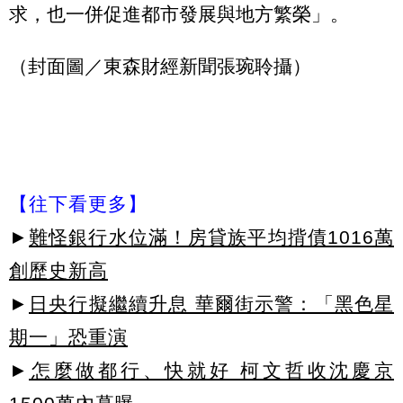
求，也一併促進都市發展與地方繁榮」。
（封面圖／東森財經新聞張琬聆攝）
【往下看更多】
►
難怪銀行水位滿！房貸族平均揹債1016萬
創歷史新高
►
日央行擬繼續升息 華爾街示警：「黑色星
期一」恐重演
►
怎麼做都行、快就好 柯文哲收沈慶京