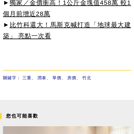
►
獨家／金價衝高！1公斤金塊值458萬 較1
個月前增近28萬
►
比竹科還大！馬斯克喊打造「地球最大建
築」 亮點一次看
關鍵字：
三重
、
潤泰
、
單價
、
房價
、
竹北
您也可能喜歡