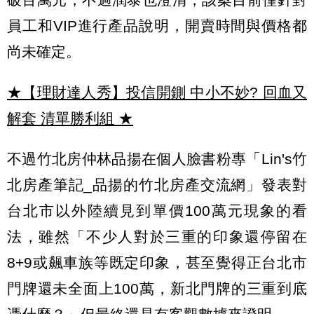
員工和VIP進行產品說明，開賣時間與價格都
尚未確定。
★【理財達人秀】投信開鍘 中小不妙? 回血又
解套 清單勝利組
★
不過竹北房仲林品揚在個人臉書粉專「Lin's竹
北房產筆記_品揚的竹北房產交流網」發表對
台北市以外陸續見到單價100萬元現象的看
法，雖然「不少人對於三重的印象還停留在
8+9或飆車族等既定印象，甚至覺得正台北市
門牌還未全面上100萬，新北門牌的三重到底