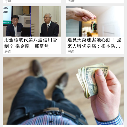
豪宅
房產
原因揭密
房產
用金檢取代第八波信用管
遇見天菜建案她心動！ 過
制？ 楊金龍：那當然
來人曝切身痛：根本防不
房產
住
房產