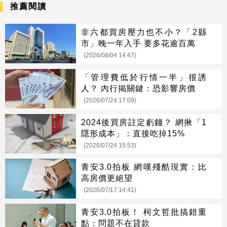
推薦閱讀
非六都買房壓力也不小？「2縣
市」晚一年入手 要多花逾百萬
(2026/08/04 14:47)
「管理費低於行情一半」很誘
人？ 內行揭關鍵：恐影響房價
(2026/07/24 17:09)
2024後買房註定虧錢？ 網揪「1
隱形成本」：直接吃掉15%
(2026/07/24 15:53)
青安3.0拍板 網嘆殘酷現實：比
高房價更絕望
(2026/07/17 14:41)
青安3.0拍板！ 柯文哲批搞錯重
點：問題不在貸款