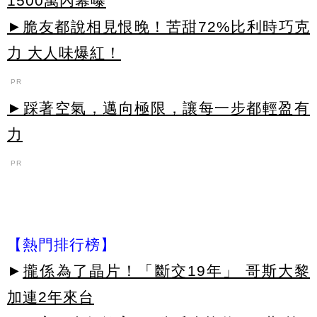
1500萬內幕曝
►脆友都說相見恨晚！苦甜72%比利時巧克
力 大人味爆紅！
PR
►踩著空氣，邁向極限，讓每一步都輕盈有
力
PR
【熱門排行榜】
►
攏係為了晶片！「斷交19年」 哥斯大黎
加連2年來台