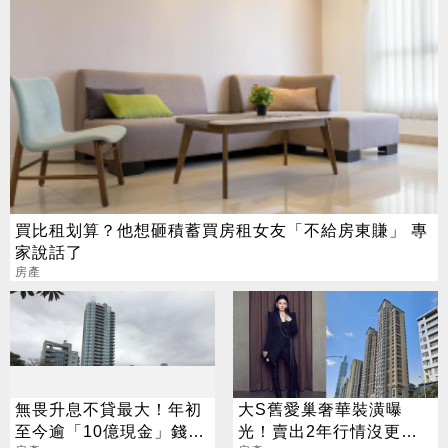
買比租划算？他想砸積蓄買房租女友「不給房東賺」 專
家說話了
房產
無畏升息不貸最大！年初
大S舊愛巢奢華裝潢曝
至今逾「10億現金」錢進
光！賣出2年行情沒更好