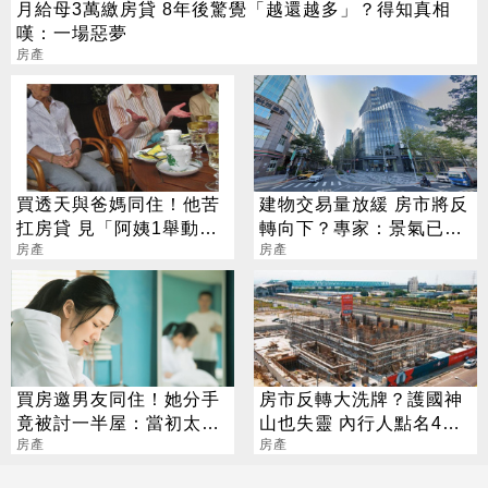
月給母3萬繳房貸 8年後驚覺「越還越多」？得知真相
嘆：一場惡夢
房產
買透天與爸媽同住！他苦
建物交易量放緩 房市將反
扛房貸 見「阿姨1舉動」
轉向下？專家：景氣已達
超後悔
房產
高峰
房產
買房邀男友同住！她分手
房市反轉大洗牌？護國神
竟被討一半屋：當初太天
山也失靈 內行人點名4區
真
房產
房價挫咧等
房產