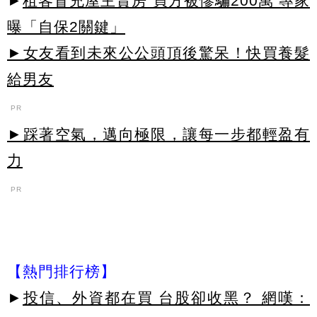
►
租客冒充屋主賣房 買方被慘騙200萬 專家
曝「自保2關鍵」
►女友看到未來公公頭頂後驚呆！快買養髮
給男友
PR
►踩著空氣，邁向極限，讓每一步都輕盈有
力
PR
【熱門排行榜】
►
投信、外資都在買 台股卻收黑？ 網嘆：