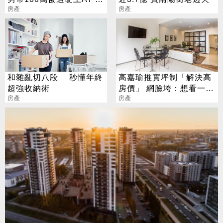
見單價驚呆了
房產
房產
和雜亂切八段 秒懂年終
高嘉瑜推實坪制「解決高
超強收納術
房價」 網臉垮：想看一坪
房產
500萬？
房產