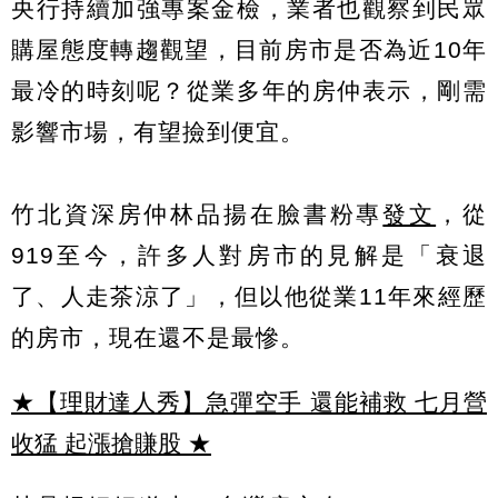
央行持續加強專案金檢，業者也觀察到民眾
購屋態度轉趨觀望，目前房市是否為近10年
最冷的時刻呢？從業多年的房仲表示，剛需
影響市場，有望撿到便宜。
竹北資深房仲林品揚在臉書粉專
發文
，從
919至今，許多人對房市的見解是「衰退
了、人走茶涼了」，但以他從業11年來經歷
的房市，現在還不是最慘。
★【理財達人秀】急彈空手 還能補救 七月營
收猛 起漲搶賺股
★