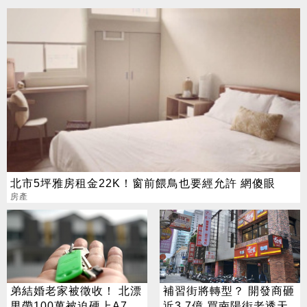
北市5坪雅房租金22K！窗前餵鳥也要經允許 網傻眼
房產
弟結婚老家被徵收！ 北漂
補習街將轉型？ 開發商砸
男帶100萬被迫硬上A7 網
近3.7億 買南陽街老透天