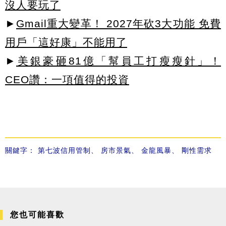
沒人要玩了
►
Gmail重大變革！ 2027年砍3大功能 免費
用戶「這好康」不能用了
►
美銀豪砸81億「幫員工打瘦瘦針」！
CEO讚：一項值得的投資
關鍵字：
第七波信用管制
、
房市景氣
、
金龍風暴
、
剛性需求
您也可能喜歡