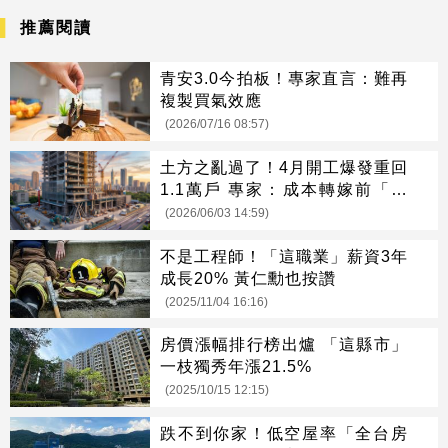
推薦閱讀
青安3.0今拍板！專家直言：難再
複製買氣效應
(2026/07/16 08:57)
土方之亂過了！4月開工爆發重回
1.1萬戶 專家：成本轉嫁前「這
時機」進場最抗通膨！
(2026/06/03 14:59)
不是工程師！「這職業」薪資3年
成長20% 黃仁勳也按讚
(2025/11/04 16:16)
房價漲幅排行榜出爐 「這縣市」
一枝獨秀年漲21.5%
(2025/10/15 12:15)
跌不到你家！低空屋率「全台房