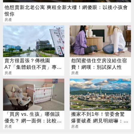
他想賣新北老公寓 爽租全新大樓！網傻眼：以後小孩會
恨你
房產
賣方很囂張？傳桃園
怨閨蜜借住空房沒給住宿
A7「集體鎖住不賣」專
費！網嘆：別試探人性
家：現在哪裡不封盤
房產
房產
「買房 vs. 生孩」哪個該
搬家不到1年！管委會驚
優先？ 網一面倒：比較安
爆要破產 網見明細嚇：有
全
房產
鬼
房產