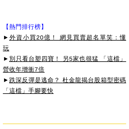
【熱門排行榜】
►
外資小買20億！ 網見買賣超名單笑：懂
玩
►
別只看台塑四寶！ 另5家也很猛 「這檔」
營收年增衝7倍
►
跌深反彈是逃命？ 杜金龍揭台股箱型密碼
「這檔」手腳要快