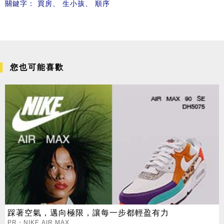
關鍵字：
買房
、
生小孩
、
順序
您也可能喜歡
踩著空氣，邁向極限，讓每一步都輕盈有力
PR・NIKE AIR MAX