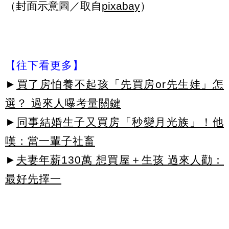
（封面示意圖／取自
pixabay
）
【往下看更多】
►
買了房怕養不起孩「先買房or先生娃」怎
選？ 過來人曝考量關鍵
►
同事結婚生子又買房「秒變月光族」！他
嘆：當一輩子社畜
►
夫妻年薪130萬 想買屋＋生孩 過來人勸：
最好先擇一