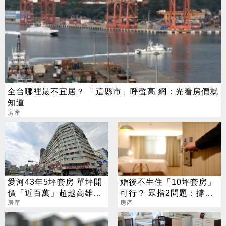
全台哪裡最不宜居？ 「這縣市」呼聲高 網：光看房價就
知道
房產
愛河43年5坪套房 單坪開
婚後不生住「10坪套房」
價「近百萬」超越高雄第
可行？ 眾指2問題：撐不
一豪宅
房產
久
房產