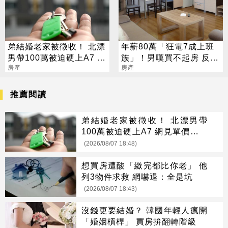
弟結婚老家被徵收！ 北漂
年薪80萬「狂電7成上班
男帶100萬被迫硬上A7 網
族」！男嘆買不起房 反遭
見單價驚呆了
房產
網噴爆
房產
推薦閱讀
弟結婚老家被徵收！ 北漂男帶
100萬被迫硬上A7 網見單價驚呆
了
(2026/08/07 18:48)
想買房遭酸「繳完都比你老」 他
列3物件求救 網嚇退：全是坑
(2026/08/07 18:43)
沒錢更要結婚？ 韓國年輕人瘋開
「婚姻槓桿」 買房拚翻轉階級