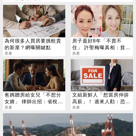
為何很多人買房要挑較貴
房子蓋好8年「不賣不
的新屋？網曝關鍵點
住」 許聖梅曝真相：貧富
房產
差距真的太大
房產
爸媽贈房給女兒「不想分
文組新鮮人「想當房仲拚
女婿」 律師出招：省稅又
高薪」！ 過來人勸：恐撐
能保財產
房產
不過3個月
房產