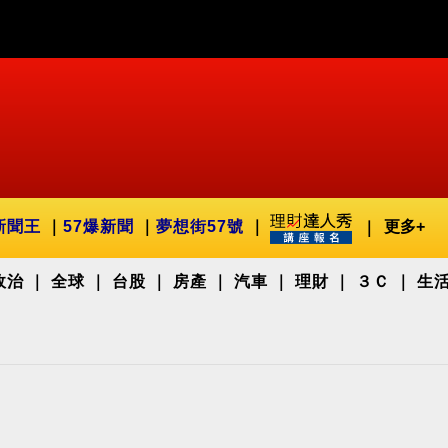
新聞王
57爆新聞
夢想街57號
更多+
政治
全球
台股
房產
汽車
理財
３Ｃ
生