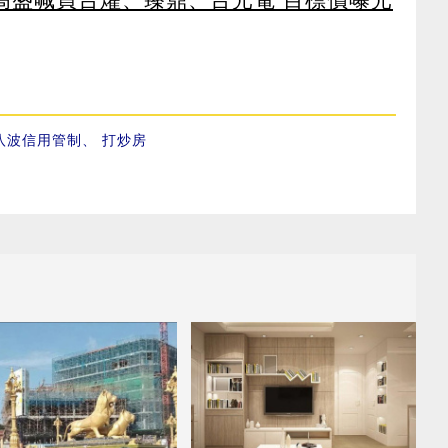
八波信用管制
、
打炒房