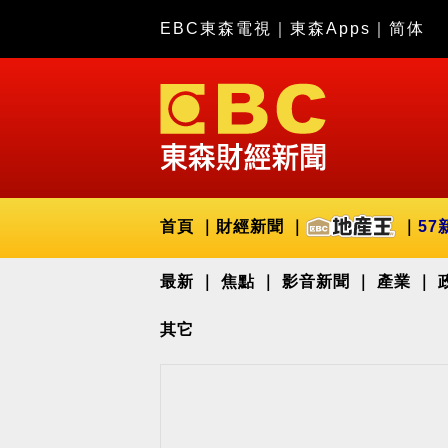
EBC東森電視
｜
東森Apps
｜
简体
首頁
財經新聞
57
最新
焦點
影音新聞
產業
其它