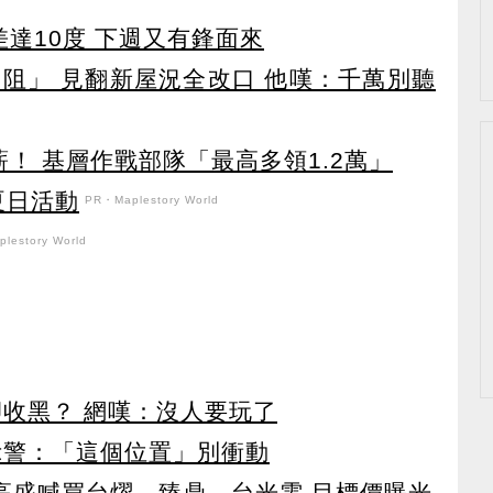
達10度 下週又有鋒面來
力阻」 見翻新屋況全改口 他嘆：千萬別聽
！ 基層作戰部隊「最高多領1.2萬」
強夏日活動
PR・Maplestory World
lestory World
卻收黑？ 網嘆：沒人要玩了
示警：「這個位置」別衝動
！ 高盛喊買台燿、臻鼎、台光電 目標價曝光