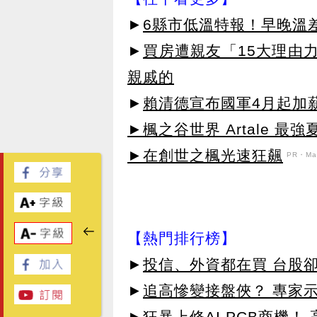
►
6縣市低溫特報！早晚溫差
►
買房遭親友「15大理由
親戚的
►
賴清德宣布國軍4月起加薪
►楓之谷世界 Artale 最
►在創世之楓光速狂飆
PR・Map
【熱門排行榜】
►
投信、外資都在買 台股
►
追高慘變接盤俠？ 專家
►
狂暴上修AI PCB商機