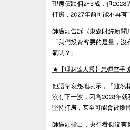
望房價跌個2~3成，但20
打房，2027年前可能不再
帥過頭告訴《東森財經新聞
「我們投資客要的是量，沒
氣嗎？」
★【理財達人秀】急彈空手 
他語帶哀怨地表示，「雖然楊
沒有下一波，因為2028年
堅持打房，甚至可能會被換
帥過頭指出，央行看似沒有