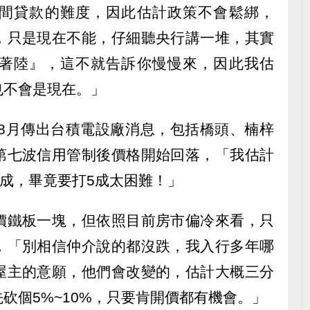
間貸款的難度，因此估計政策不會鬆綁，
，只是現在不能，仔細聽央行講一堆，其實
著陸』，這不就告訴你慢慢來，因此我估
也不會是現在。」
年8月傳出台積電設廠消息，包括橋頭、楠梓
第七波信用管制後價格開始回落，「我估計
3成，畢竟要打5成太困難！」
價鐵板一塊，但依照目前房市偏冷來看，只
，「別相信仲介說的都沒跌，我入行多年哪
屋主的意願，他們會改變的，估計大概三分
砍個5%~10%，只要肯開價都有機會。」