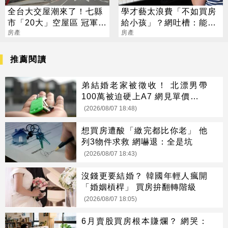
全台大交屋潮來了！七縣
學才藝太浪費「不如買房
市「20大」空屋區 冠軍又
給小孩」？網吐槽：能買
是它
房產
房就不差這點錢
房產
推薦閱讀
弟結婚老家被徵收！ 北漂男帶
100萬被迫硬上A7 網見單價驚呆
了
(2026/08/07 18:48)
想買房遭酸「繳完都比你老」 他
列3物件求救 網嚇退：全是坑
(2026/08/07 18:43)
沒錢更要結婚？ 韓國年輕人瘋開
「婚姻槓桿」 買房拚翻轉階級
(2026/08/07 18:05)
6月賣股買房根本賺爛？ 網哭：