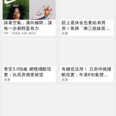
踩著空氣，邁向極限，讓
賠上退休金也要給弟買
每一步都輕盈有力
房！爸媽「揪三姐妹當伏
PR・NIKE AIR MAX
弟魔」：沒錢結婚登記就
房產
好
青安3.0拍板 網嘆殘酷現
有錢也沒用！ 日房仲揭殘
實：比高房價更絕望
酷現實：年過6旬集體封
房產
殺
房產