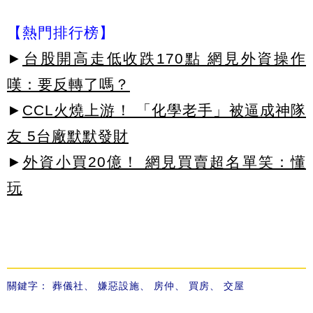
【熱門排行榜】
►
台股開高走低收跌170點 網見外資操作
嘆：要反轉了嗎？
►
CCL火燒上游！ 「化學老手」被逼成神隊
友 5台廠默默發財
►
外資小買20億！ 網見買賣超名單笑：懂
玩
關鍵字：
葬儀社
、
嫌惡設施
、
房仲
、
買房
、
交屋