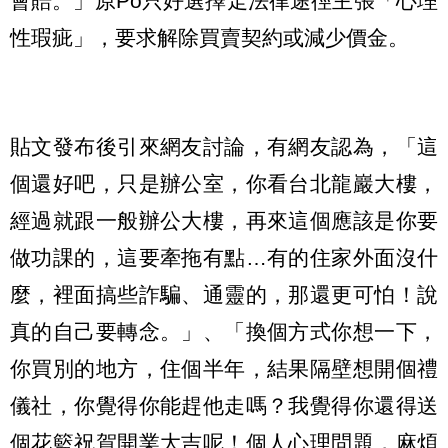
會賠。」原Po只好選擇走法律途徑主張「心理
性瑕疵」，要求解除買賣契約或減少價金。
貼文發布後引來網友討論，有網友認為，「這
個還好吧，只是辦公室，你看台北龍巖大樓，
經過就跟一般辦公大樓，再來這個應該是你要
做功課的，這要牽拖有點…有的住家外面沒什
麼，裡面搞些詐騙、通靈的，那還更可怕！說
真的自己要轉念。」、「換個方式你想一下，
你買別的地方，住個半年，結果隔壁想開個禮
儀社，你覺得你能趕他走嗎？我覺得你還得送
個花籃祝賀開業大吉呢！個人心理問題，麻煩