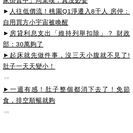
家掛賣中」同業嘆：真沒必要
►
人往低價流！桃園Q1淨遷入8千人 房仲：
自用買方小宇宙被喚醒
►
房貸利息支出「維持列舉扣除」？ 財政
部：30萬夠了
►起床就先做件事，沒三天小腹就不見了!
肚子一天天變小！
PR
►一週有感！肚子整個都消下去了！免節
食，排空順暢就夠
PR