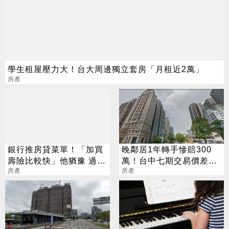
學生租屋壓力大！台大周邊獨立套房「月租近2萬」
房產
銀行推房貸菜單！「加買
晚鄰居1年轉手慘賠300
壽險比較快」他猶豫 過來
萬！台中七期交易價差曝
人讚：真的可考慮
房產
光
房產