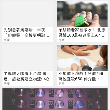
先別急著罵鄰居！半夜
弟結婚老家被徵收！ 北漂
「叩叩聲」高樓更明顯 專
男帶100萬被迫硬上A7 網
家1招不花錢解決
房產
見單價驚呆了
房產
半導體大咖看上台灣 輝
不加價不演戲！開價798
達、超微將建立物流中心
萬他直殺650 仲介酸：很
房產
難相處
房產