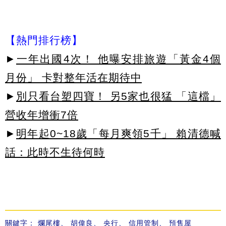
【熱門排行榜】
►
一年出國4次！ 他曝安排旅遊「黃金4個
月份」 卡對整年活在期待中
►
別只看台塑四寶！ 另5家也很猛 「這檔」
營收年增衝7倍
►
明年起0~18歲「每月爽領5千」 賴清德喊
話：此時不生待何時
關鍵字：
爛尾樓
、
胡偉良
、
央行
、
信用管制
、
預售屋