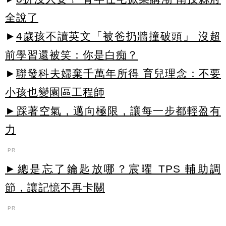
全說了
►
4歲孩不讀英文「被爸扔牆撞破頭」 沒超
前學習還被笑：你是白痴？
►
聯發科夫婦棄千萬年所得 育兒理念：不要
小孩也變園區工程師
►踩著空氣，邁向極限，讓每一步都輕盈有
力
PR
►總是忘了鑰匙放哪？宸曜 TPS 輔助調
節，讓記憶不再卡關
PR