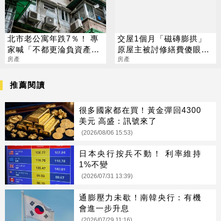
北市老公寓年跌7％！ 專
交屋1個月「磁磚膨拱」
家喊「不都更淪負資產」
原屋主被討修繕費傻眼：
網搖頭：蛋黃仍保值
房產
天冷關我啥事
房產
推薦閱讀
很多國家都在買！黃金彈回4300
美元 高盛：訊號來了
(2026/08/06 15:53)
日本央行按兵不動！ 利率維持
1%不變
(2026/07/31 13:39)
通膨壓力未歇！南韓央行：有機
會進一步升息
(2026/07/29 11:16)