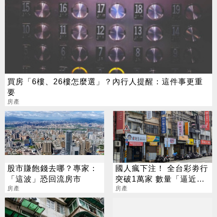
買房「6樓、26樓怎麼選」？內行人提醒：這件事更重
要
房產
股市賺飽錢去哪？專家：
國人瘋下注！ 全台彩劵行
「這波」恐回流房市
突破1萬家 數量「逼近直
房產
營超商」
房產