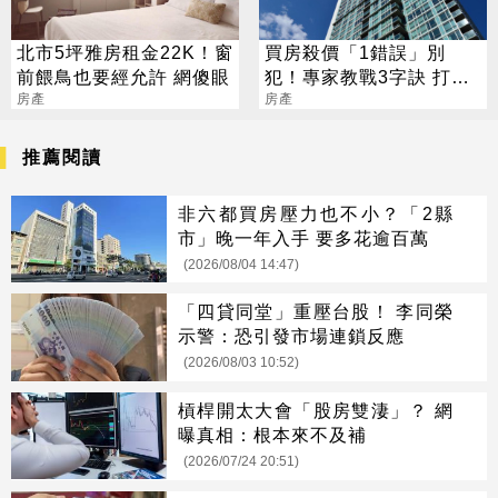
北市5坪雅房租金22K！窗
買房殺價「1錯誤」別
前餵鳥也要經允許 網傻眼
犯！專家教戰3字訣 打折
房產
就是香
房產
推薦閱讀
非六都買房壓力也不小？「2縣
市」晚一年入手 要多花逾百萬
(2026/08/04 14:47)
「四貸同堂」重壓台股！ 李同榮
示警：恐引發市場連鎖反應
(2026/08/03 10:52)
槓桿開太大會「股房雙淒」？ 網
曝真相：根本來不及補
(2026/07/24 20:51)