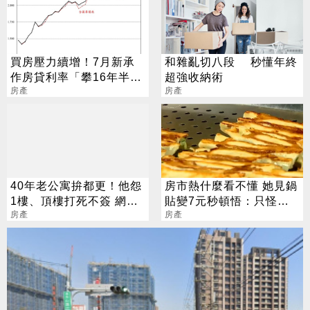
買房壓力續增！7月新承
和雜亂切八段 秒懂年終
作房貸利率「攀16年半新
超強收納術
高」
房產
房產
40年老公寓拚都更！他怨
房市熱什麼看不懂 她見鍋
1樓、頂樓打死不簽 網嘆
貼變7元秒頓悟：只怪當
很正常
房產
年沒眼光
房產