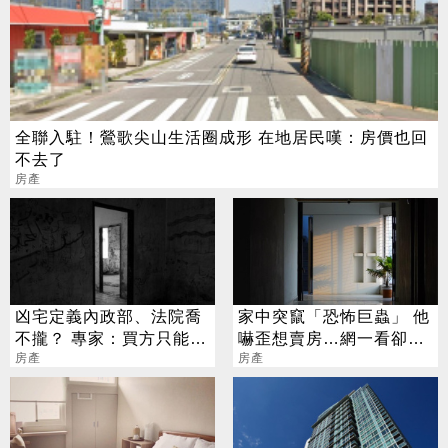
全聯入駐！鶯歌尖山生活圈成形 在地居民嘆：房價也回
不去了
房產
凶宅定義內政部、法院喬
家中突竄「恐怖巨蟲」 他
不攏？ 專家：買方只能勤
嚇歪想賣房…網一看卻笑
做功課
房產
了
房產