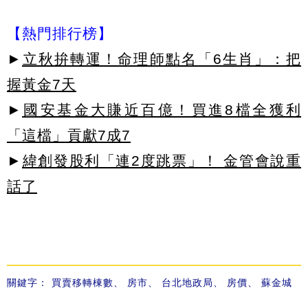
【熱門排行榜】
►
立秋拚轉運！命理師點名「6生肖」：把
握黃金7天
►
國安基金大賺近百億！買進8檔全獲利
「這檔」貢獻7成7
►
緯創發股利「連2度跳票」！ 金管會說重
話了
關鍵字：
買賣移轉棟數
、
房市
、
台北地政局
、
房價
、
蘇金城