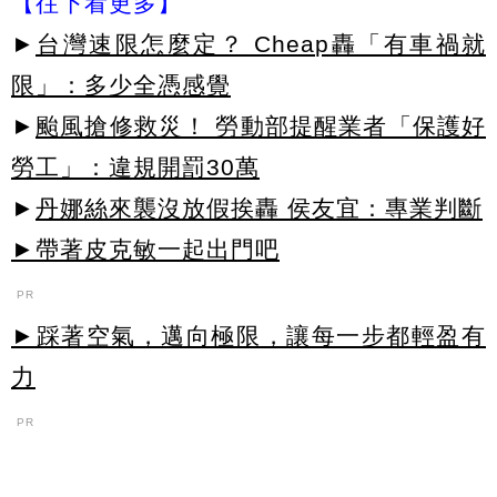
【往下看更多】
►
台灣速限怎麼定？ Cheap轟「有車禍就
限」：多少全憑感覺
►
颱風搶修救災！ 勞動部提醒業者「保護好
勞工」：違規開罰30萬
►
丹娜絲來襲沒放假挨轟 侯友宜：專業判斷
►帶著皮克敏一起出門吧
PR
►踩著空氣，邁向極限，讓每一步都輕盈有
力
PR