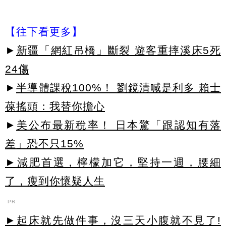
【往下看更多】
►
新疆「網紅吊橋」斷裂 遊客重摔溪床5死
24傷
►
半導體課稅100%！ 劉鏡清喊是利多 賴士
葆搖頭：我替你擔心
►
美公布最新稅率！ 日本驚「跟認知有落
差」恐不只15%
►減肥首選，檸檬加它，堅持一週，腰細
了，瘦到你懷疑人生
PR
►起床就先做件事，沒三天小腹就不見了!