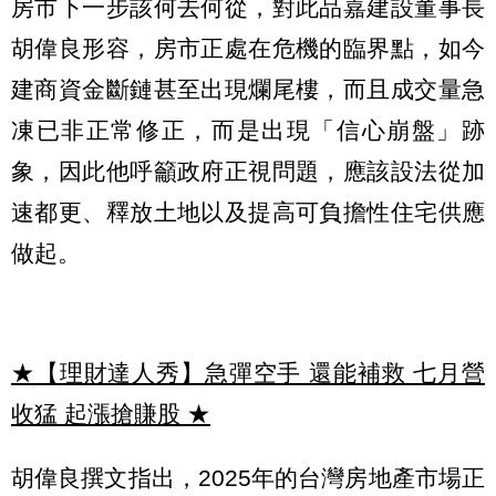
房市下一步該何去何從，對此品嘉建設董事長
胡偉良形容，房市正處在危機的臨界點，如今
建商資金斷鏈甚至出現爛尾樓，而且成交量急
凍已非正常修正，而是出現「信心崩盤」跡
象，因此他呼籲政府正視問題，應該設法從加
速都更、釋放土地以及提高可負擔性住宅供應
做起。
★【理財達人秀】急彈空手 還能補救 七月營
收猛 起漲搶賺股
★
胡偉良撰文指出，2025年的台灣房地產市場正