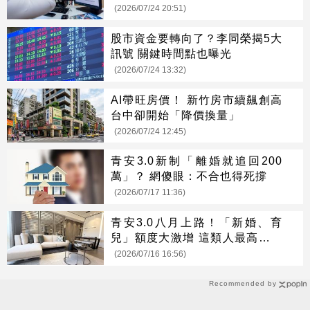
(2026/07/24 20:51)
股市資金要轉向了？李同榮揭5大
訊號 關鍵時間點也曝光
(2026/07/24 13:32)
AI帶旺房價！ 新竹房市續飆創高
台中卻開始「降價換量」
(2026/07/24 12:45)
青安3.0新制「離婚就追回200
萬」？ 網傻眼：不合也得死撐
(2026/07/17 11:36)
青安3.0八月上路！「新婚、育
兒」額度大激增 這類人最高可貸
1500萬
(2026/07/16 16:56)
Recommended by