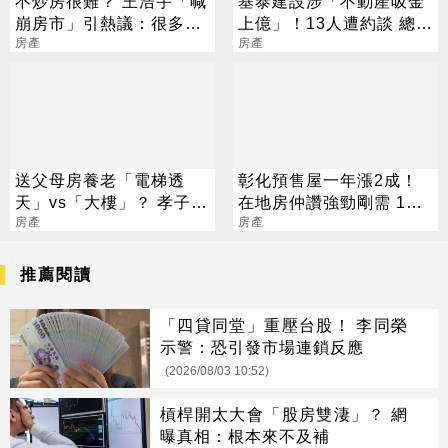
不炒房很難？ 王浩宇「喊
基泰建設涉「不動產吸金
崩房市」引熱議：很多人
上億」！13人遭約談 總座
都在罵我
房產
150萬交保
房產
送父母房養老「電梯透
彰化預售屋一年漲2成！
天」vs「大樓」？ 孝子2
在地房仲讚強勁剛需 1字
疑慮曝光 網戰翻
房產
頭只剩這物件
房產
推薦閱讀
「四貸同堂」重壓台股！ 李同榮
示警：恐引發市場連鎖反應
(2026/08/03 10:52)
槓桿開太大會「股房雙淒」？ 網
曝真相：根本來不及補