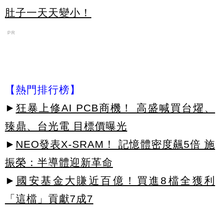
肚子一天天變小！
PR
【熱門排行榜】
►
狂暴上修AI PCB商機！ 高盛喊買台燿、
臻鼎、台光電 目標價曝光
►
NEO發表X-SRAM！ 記憶體密度飆5倍 施
振榮：半導體迎新革命
►
國安基金大賺近百億！買進8檔全獲利
「這檔」貢獻7成7