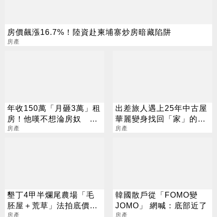
房價飆漲16.7%！陸資赴柬埔寨炒房暗藏陷阱
房產
年收150萬「月砸3萬」租
出差旅人遇上25年中古屋
房！他嘆不想淪房奴 網
華麗變身找回「家」的感
傻眼：會後悔
房產
覺
房產
墾丁4甲半爛尾農場「毛
韓國散戶從「FOMO變
胚屋＋荒草」法拍底價11
JOMO」 網喊：底部近了
億 專家也驚呆
房產
房產